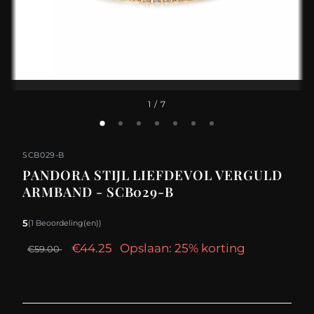
1
/ 7
SCB029-B
PANDORA STIJL LIEFDEVOL VERGULD
ARMBAND - SCB029-B
5
(1 Beoordeling(en))
€44.25
Opslaan: 25% korting
€59.00