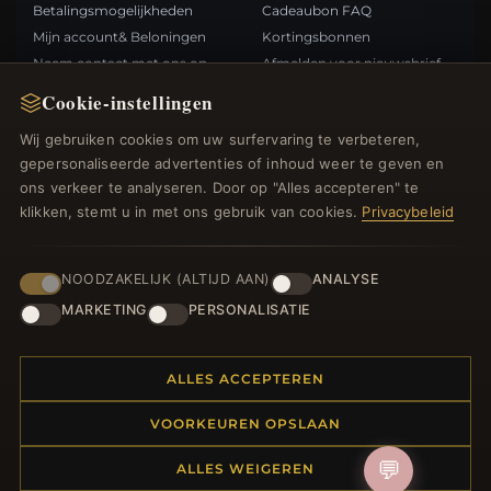
Betalingsmogelijkheden
Cadeaubon FAQ
Mijn account& Beloningen
Kortingsbonnen
Neem contact met ons op
Afmelden voor nieuwsbrief
Cookie-instellingen
SNELLE LINKS
VOLG ONS
Wij gebruiken cookies om uw surfervaring te verbeteren,
gepersonaliseerde advertenties of inhoud weer te geven en
Nieuwe producten
ons verkeer te analyseren. Door op "Alles accepteren" te
Specials
BETAALMETHODEN
klikken, stemt u in met ons gebruik van cookies.
Privacybeleid
Blog
Beoordelingen
Inloggen
NOODZAKELIJK (ALTIJD AAN)
ANALYSE
MARKETING
PERSONALISATIE
ALLES ACCEPTEREN
© 2012–2026
. Alle rechten
Bedelsoutlet.nl
VOORKEUREN OPSLAAN
voorbehouden.
💬
ALLES WEIGEREN