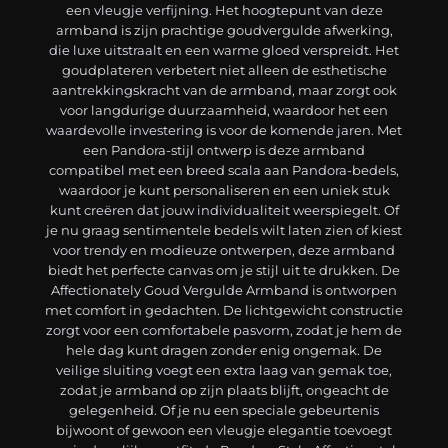
een vleugje verfijning. Het hoogtepunt van deze
armband is zijn prachtige goudvergulde afwerking,
die luxe uitstraalt en een warme gloed verspreidt. Het
goudplateren verbetert niet alleen de esthetische
aantrekkingskracht van de armband, maar zorgt ook
voor langdurige duurzaamheid, waardoor het een
waardevolle investering is voor de komende jaren. Met
een Pandora-stijl ontwerp is deze armband
compatibel met een breed scala aan Pandora-bedels,
waardoor je kunt personaliseren en een uniek stuk
kunt creëren dat jouw individualiteit weerspiegelt. Of
je nu graag sentimentele bedels wilt laten zien of kiest
voor trendy en modieuze ontwerpen, deze armband
biedt het perfecte canvas om je stijl uit te drukken. De
Affectionately Goud Vergulde Armband is ontworpen
met comfort in gedachten. De lichtgewicht constructie
zorgt voor een comfortabele pasvorm, zodat je hem de
hele dag kunt dragen zonder enig ongemak. De
veilige sluiting voegt een extra laag van gemak toe,
zodat je armband op zijn plaats blijft, ongeacht de
gelegenheid. Of je nu een speciale gebeurtenis
bijwoont of gewoon een vleugje elegantie toevoegt