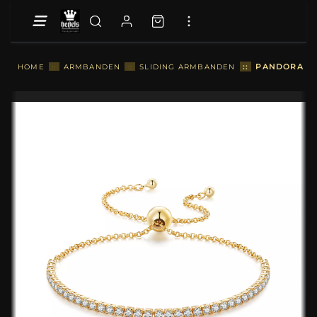
::
PANDORA ST
HOME
::
ARMBANDEN
::
SLIDING ARMBANDEN