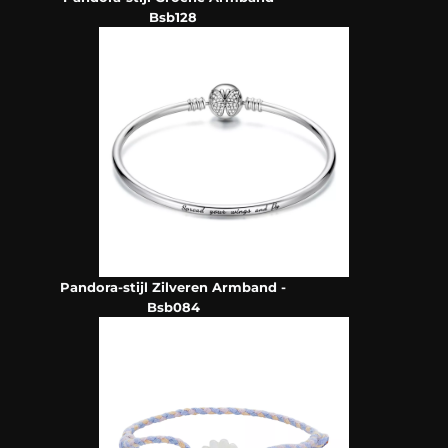
Bsb128
Pandora-stijl Zilveren Armband -
Bsb084