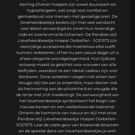
sterling zilveren hoepels zijn zowel duurzaam als
hypoallergeen, wat zorgt voor comfort en
gemoedsrust voor mensen met gevoelige oren. De
lieveheersbeestje bedels zijn met veel aandacht
voor detail vervaardigd en tonen hun levendige
rode en zwarte emaille lichamen. De Pandora-stijl
Lieveheersbeestje Hoepel Oorbellen - SCE1573 zijn
veelzijdige accessoires die moeiteloos elke outfit
kunnen verbeteren, of het nu een casual dagje uit is
of een elegante avondgelegenheid. Hun tijdloze
ontwerp maakt ze geschikt voor vrouwen van alle
leeftijden, waardoor ze een ideaal cadeau zijn voor
dierbaren. Deze oorbellen voegen niet alleen een
vleugje stijl toe aan je ensemble, maar dienen ook
als herinnering aan de schoonheid en vreugde die
de lente met zich meebrengt. De aanwezigheid van
het lieveheersbeestje symboliseert het begin van
nieuwe kansen en een veelbelovende toekomst.
Omarm de harmonie van natuur en stijl met onze
Pandora-stijl Lieveheersbeestje Hoepel Oorbellen -
SCE1573. Laat de zoete geur van bloeiende bloemen
en de speelse dans van lieveheersbeestjes je oren