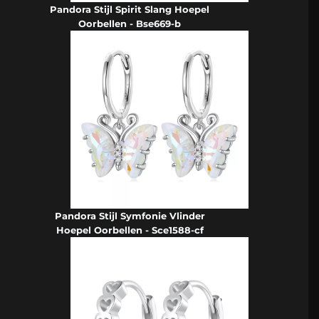
Pandora Stijl Spirit Slang Hoepel
Oorbellen - Bse669-b
Pandora Stijl Symfonie Vlinder
Hoepel Oorbellen - Sce1588-cf