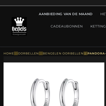
AANBIEDING VAN DE MAAND
HE
CADEAUBONNEN
KETTIN
HOME
::
OORBELLEN
::
BENGELEN OORBELLEN
::
PANDORA-