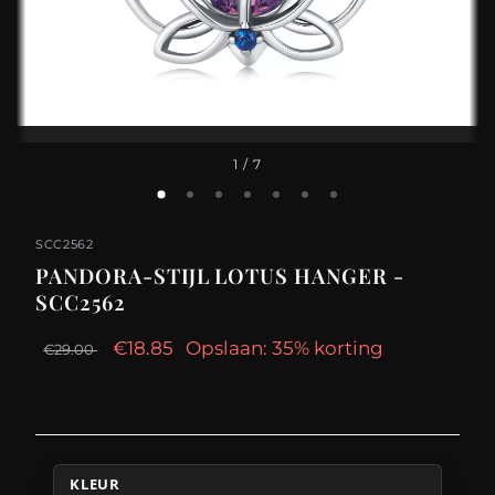
1
/ 7
SCC2562
PANDORA-STIJL LOTUS HANGER -
SCC2562
€18.85
Opslaan: 35% korting
€29.00
KLEUR