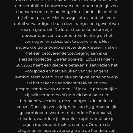
een verbluffend ontwerp van een aquamarijn glazen
traanvorm met een prachtige lotus bedel die perfect
bij elkaar passen. Met nauwgezette aandacht voor
detail vervaardigd, straalt deze hanger een gevoel van
rust en gratie uit. De lotus staat bekend om zijn
representatie van zuiverheid, verlichting en het
vermogen om obstakels te overwinnen. Het
ingewikkelde ontwerp en levendige kleuren maken
het een betoverende toevoeging aan elke
sieradencollectie. De Pandora-stijl Lotus Hanger -
SCC2562 heeft een diepere betekenis, aangezien het
voorspoed en het vervullen van verlangens
symboliseert. Met zijn unieke en opvallende ontwerp
zal het zeker de aandacht trekken en een
gespreksonderwerp worden. Of je nu je persoonlijke
stijl wilt verbeteren of op zoek bent naar een
betekenisvol cadeau, deze hanger is de perfecte
keuze. Door zijn veelzijdigheid kan hij gemakkelijk
gecombineerd worden met andere Pandora-stijl
sieraden, waardoor je eindeloze opties hebt om je
eigen individuele look te creëren. Omarm de
elegantie en positieve energie die de Pandora-stijl