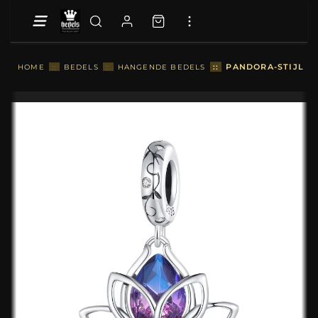
::
PANDORA-STIJL LO
HOME
::
BEDELS
::
HANGENDE BEDELS