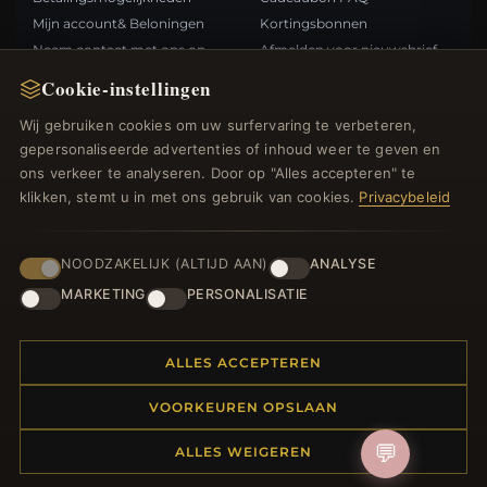
Mijn account& Beloningen
Kortingsbonnen
Neem contact met ons op
Afmelden voor nieuwsbrief
Cookie-instellingen
SNELLE LINKS
VOLG ONS
Wij gebruiken cookies om uw surfervaring te verbeteren,
gepersonaliseerde advertenties of inhoud weer te geven en
Nieuwe producten
ons verkeer te analyseren. Door op "Alles accepteren" te
Specials
BETAALMETHODEN
klikken, stemt u in met ons gebruik van cookies.
Privacybeleid
Blog
Beoordelingen
Inloggen
NOODZAKELIJK (ALTIJD AAN)
ANALYSE
MARKETING
PERSONALISATIE
ALLES ACCEPTEREN
© 2012–2026
. Alle rechten
Bedelsoutlet.nl
VOORKEUREN OPSLAAN
voorbehouden.
💬
ALLES WEIGEREN