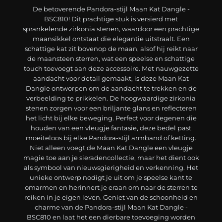
De betoverende Pandora-stijl Maan Kat Dangle -
BSC810! Dit prachtige stuk is versierd met
sprankelende zirkonia stenen, waardoor een prachtige
maansikkel ontstaat die elegantie uitstraalt. Een
schattige kat zit bovenop de maan, alsof hij reikt naar
de maansteen sterren, wat een speelse en schattige
touch toevoegt aan deze accessoire. Met nauwgezette
aandacht voor detail gemaakt, is deze Maan Kat
Dangle ontworpen om de aandacht te trekken en de
verbeelding te prikkelen. De hoogwaardige zirkonia
stenen zorgen voor een briljante glans en reflecteren
het licht bij elke beweging. Perfect voor degenen die
houden van een vleugje fantasie, deze bedel past
moeiteloos bij elke Pandora-stijl armband of ketting.
Niet alleen voegt de Maan Kat Dangle een vleugje
magie toe aan je sieradencollectie, maar het dient ook
als symbool van nieuwsgierigheid en verkenning. Het
unieke ontwerp nodigt je uit om je speelse kant te
omarmen en herinnert je eraan om naar de sterren te
reiken in je eigen leven. Geniet van de schoonheid en
charme van de Pandora-stijl Maan Kat Dangle -
BSC810 en laat het een dierbare toevoeging worden