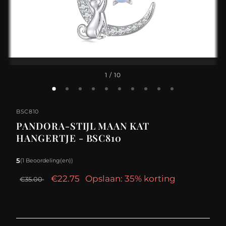
1
/ 10
BSC810
PANDORA-STIJL MAAN KAT
HANGERTJE - BSC810
5
(1 Beoordeling(en))
€22.75
Opslaan: 35% korting
€35.00