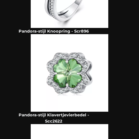
Pandora-stijl Knoopring - Scr896
Pandora-stijl Klavertjevierbedel -
Scc2622