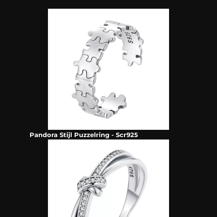
Pandora Stijl Puzzelring - Scr925