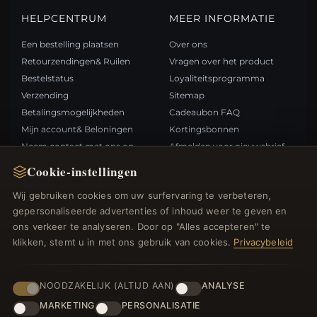
HELPCENTRUM
MEER INFORMATIE
Een bestelling plaatsen
Over ons
Retourzendingen& Ruilen
Vragen over het product
Bestelstatus
Loyaliteitsprogramma
Verzending
Sitemap
Betalingsmogelijkheden
Cadeaubon FAQ
Mijn account& Beloningen
Kortingsbonnen
Neem contact met ons op
Afmelden voor nieuwsbrief
Cookie-instellingen
SNELLE LINKS
VOLG ONS
Wij gebruiken cookies om uw surfervaring te verbeteren,
gepersonaliseerde advertenties of inhoud weer te geven en
Nieuwe producten
ons verkeer te analyseren. Door op "Alles accepteren" te
Specials
BETAALMETHODEN
klikken, stemt u in met ons gebruik van cookies.
Privacybeleid
Blog
Beoordelingen
Inloggen
NOODZAKELIJK (ALTIJD AAN)
ANALYSE
MARKETING
PERSONALISATIE