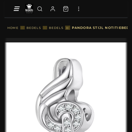
::
PANDORA STIJL NOTITIEBEDEL
HOME
::
BEDELS
::
BEDELS