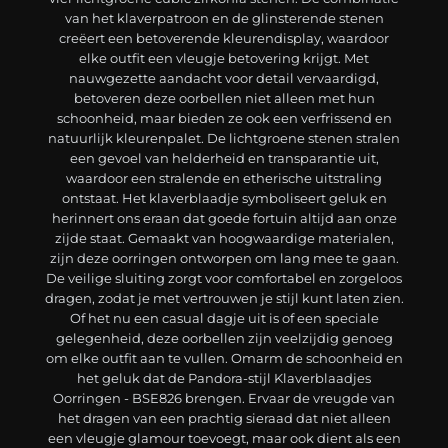
van het klaverpatroon en de glinsterende stenen
creëert een betoverende kleurendisplay, waardoor
elke outfit een vleugje betovering krijgt. Met
nauwgezette aandacht voor detail vervaardigd,
betoveren deze oorbellen niet alleen met hun
schoonheid, maar bieden ze ook een verfrissend en
natuurlijk kleurenpalet. De lichtgroene stenen stralen
een gevoel van helderheid en transparantie uit,
waardoor een stralende en etherische uitstraling
ontstaat. Het klaverblaadje symboliseert geluk en
herinnert ons eraan dat goede fortuin altijd aan onze
zijde staat. Gemaakt van hoogwaardige materialen,
zijn deze oorringen ontworpen om lang mee te gaan.
De veilige sluiting zorgt voor comfortabel en zorgeloos
dragen, zodat je met vertrouwen je stijl kunt laten zien.
Of het nu een casual dagje uit is of een speciale
gelegenheid, deze oorbellen zijn veelzijdig genoeg
om elke outfit aan te vullen. Omarm de schoonheid en
het geluk dat de Pandora-stijl Klaverblaadjes
Oorringen - BSE826 brengen. Ervaar de vreugde van
het dragen van een prachtig sieraad dat niet alleen
een vleugje glamour toevoegt, maar ook dient als een