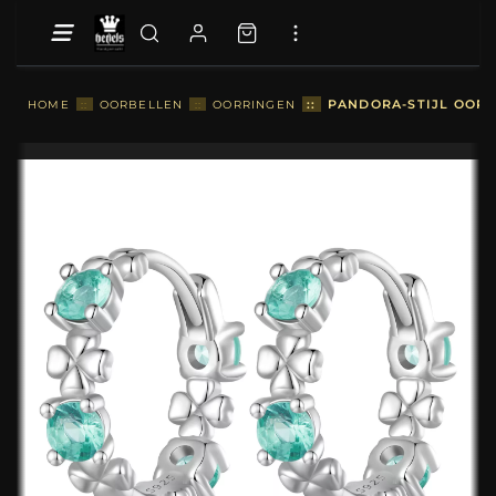
::
PANDORA-STIJL OORB
HOME
::
OORBELLEN
::
OORRINGEN