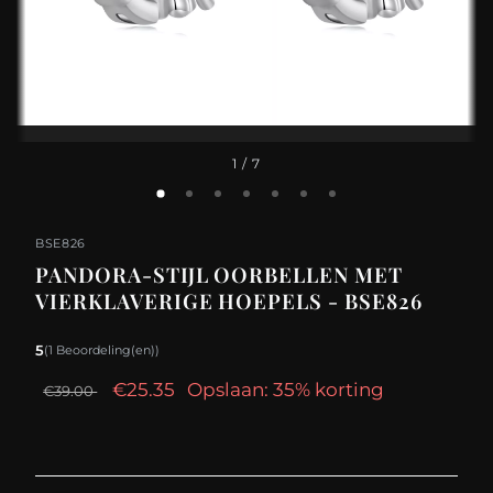
1
/ 7
BSE826
PANDORA-STIJL OORBELLEN MET
VIERKLAVERIGE HOEPELS - BSE826
5
(1 Beoordeling(en))
€25.35
Opslaan: 35% korting
€39.00