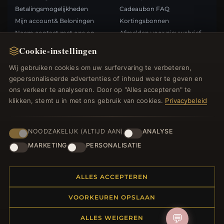
Betalingsmogelijkheden
Cadeaubon FAQ
Mijn account& Beloningen
Kortingsbonnen
Neem contact met ons op
Afmelden voor nieuwsbrief
Cookie-instellingen
SNELLE LINKS
VOLG ONS
Wij gebruiken cookies om uw surfervaring te verbeteren,
gepersonaliseerde advertenties of inhoud weer te geven en
Nieuwe producten
ons verkeer te analyseren. Door op "Alles accepteren" te
Specials
BETAALMETHODEN
klikken, stemt u in met ons gebruik van cookies.
Privacybeleid
Blog
Beoordelingen
Inloggen
NOODZAKELIJK (ALTIJD AAN)
ANALYSE
MARKETING
PERSONALISATIE
ALLES ACCEPTEREN
© 2012–2026
. Alle rechten
Bedelsoutlet.nl
VOORKEUREN OPSLAAN
voorbehouden.
💬
ALLES WEIGEREN