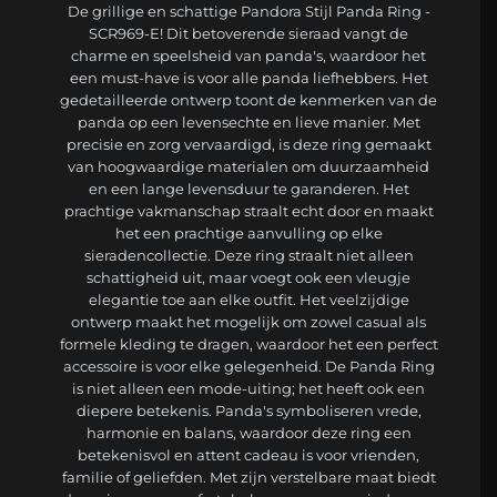
De grillige en schattige Pandora Stijl Panda Ring -
SCR969-E! Dit betoverende sieraad vangt de
charme en speelsheid van panda's, waardoor het
een must-have is voor alle panda liefhebbers. Het
gedetailleerde ontwerp toont de kenmerken van de
panda op een levensechte en lieve manier. Met
precisie en zorg vervaardigd, is deze ring gemaakt
van hoogwaardige materialen om duurzaamheid
en een lange levensduur te garanderen. Het
prachtige vakmanschap straalt echt door en maakt
het een prachtige aanvulling op elke
sieradencollectie. Deze ring straalt niet alleen
schattigheid uit, maar voegt ook een vleugje
elegantie toe aan elke outfit. Het veelzijdige
ontwerp maakt het mogelijk om zowel casual als
formele kleding te dragen, waardoor het een perfect
accessoire is voor elke gelegenheid. De Panda Ring
is niet alleen een mode-uiting; het heeft ook een
diepere betekenis. Panda's symboliseren vrede,
harmonie en balans, waardoor deze ring een
betekenisvol en attent cadeau is voor vrienden,
familie of geliefden. Met zijn verstelbare maat biedt