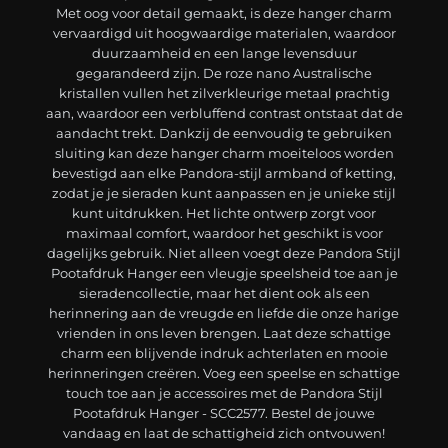
Met oog voor detail gemaakt, is deze hanger charm
vervaardigd uit hoogwaardige materialen, waardoor
duurzaamheid en een lange levensduur
gegarandeerd zijn. De roze nano Australische
kristallen vullen het zilverkleurige metaal prachtig
aan, waardoor een verbluffend contrast ontstaat dat de
aandacht trekt. Dankzij de eenvoudig te gebruiken
sluiting kan deze hanger charm moeiteloos worden
bevestigd aan elke Pandora-stijl armband of ketting,
zodat je je sieraden kunt aanpassen en je unieke stijl
kunt uitdrukken. Het lichte ontwerp zorgt voor
maximaal comfort, waardoor het geschikt is voor
dagelijks gebruik. Niet alleen voegt deze Pandora Stijl
Pootafdruk Hanger een vleugje speelsheid toe aan je
sieradencollectie, maar het dient ook als een
herinnering aan de vreugde en liefde die onze harige
vrienden in ons leven brengen. Laat deze schattige
charm een blijvende indruk achterlaten en mooie
herinneringen creëren. Voeg een speelse en schattige
touch toe aan je accessoires met de Pandora Stijl
Pootafdruk Hanger - SCC2577. Bestel de jouwe
vandaag en laat de schattigheid zich ontvouwen!