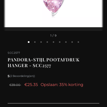
1
/ 9
SCC2577
PANDORA-STIJL POOTAFDRUK
HANGER - SCC2577
5
(2 Beoordeling(en))
€25.35
Opslaan: 35% korting
€39.00