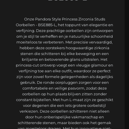
Onze Pandora Style Princess Zirconia Studs
Oorbellen - BSE885-L, het toppunt van elegantie en
verfijning. Deze prachtige oorbellen zijn ontworpen
om je stijl te verheffen en je natuurlijke schoonheid
moeiteloos te verbeteren. Met precisie vervaardigd,
hebben deze oorstekers hoogwaardige zirkonia
stenen die schitteren bij elke beweging en een
briljante en betoverende glans uitstralen. Het
princess-cut ontwerp voegt een vleugje glamour en
verfijning toe aan elke outfit, waardoor ze perfect
zijn voor zowel formele gelegenheden als dagelijks
gebruik. De ronde oorpluggen zorgen voor een
comfortabele en veilige pasvorm, zodat deze
oorbellen op hun plaats blijven zitten zonder
constant bijstellen. Met hun L-maat zijn ze geschikt
voor degenen die een iets grotere oorbelstijl
verkiezen. Deze oorbellen schitteren niet alleen
door hun onberispelijke vakmanschap en
schitterende stenen, maar bieden ook het gemak
van moeiteloos dragen. Met hun innovatieve niet-