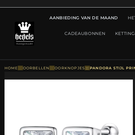
AANBIEDING VAN DE MAAND
HE
CADEAUBONNEN
KETTIN
HOME
::
OORBELLEN
::
OORKNOPJES
::
PANDORA STIJL PRI