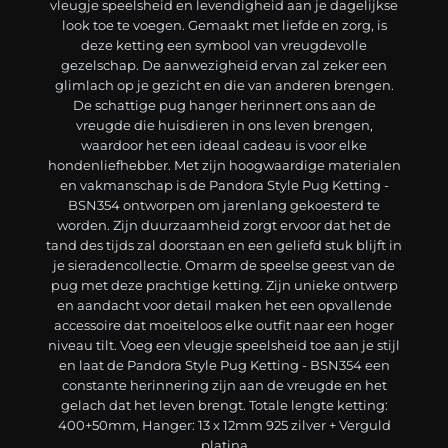
vleugje speelsheid en levendigheid aan je dagelijkse
look toe te voegen. Gemaakt met liefde en zorg, is
deze ketting een symbool van vreugdevolle
gezelschap. De aanwezigheid ervan zal zeker een
glimlach op je gezicht en die van anderen brengen.
De schattige pug hanger herinnert ons aan de
vreugde die huisdieren in ons leven brengen,
waardoor het een ideaal cadeau is voor elke
hondenliefhebber. Met zijn hoogwaardige materialen
en vakmanschap is de Pandora Style Pug Ketting -
BSN354 ontworpen om jarenlang gekoesterd te
worden. Zijn duurzaamheid zorgt ervoor dat het de
tand des tijds zal doorstaan en een geliefd stuk blijft in
je sieradencollectie. Omarm de speelse geest van de
pug met deze prachtige ketting. Zijn unieke ontwerp
en aandacht voor detail maken het een opvallende
accessoire dat moeiteloos elke outfit naar een hoger
niveau tilt. Voeg een vleugje speelsheid toe aan je stijl
en laat de Pandora Style Pug Ketting - BSN354 een
constante herinnering zijn aan de vreugde en het
gelach dat het leven brengt. Totale lengte ketting:
400+50mm, Hanger: 13 x 12mm 925 zilver + Verguld
platina