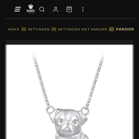
::
PANDORA S
HOME
::
KETTINGEN
::
KETTINGEN MET HANGER