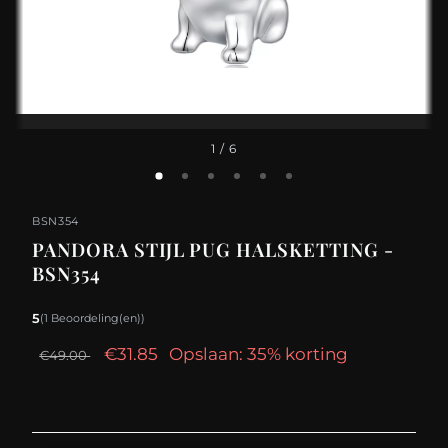
1
/ 6
BSN354
PANDORA STIJL PUG HALSKETTING -
BSN354
5
(1 Beoordeling(en))
€31.85
Opslaan: 35% korting
€49.00