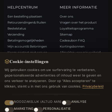
HELPCENTRUM
MEER INFORMATIE
Een bestelling plaatsen
Over ons
Retourzendingen& Ruilen
Vragen over het product
Bestelstatus
Loyaliteitsprogramma
Verzending
Sitemap
Betalingsmogelijkheden
Cadeaubon FAQ
Mijn account& Beloningen
Kortingsbonnen
Neem contact met ons op
Afmelden voor nieuwsbrief
Cookie-instellingen
SNELLE LINKS
VOLG ONS
Wij gebruiken cookies om uw surfervaring te verbeteren,
gepersonaliseerde advertenties of inhoud weer te geven en
Nieuwe producten
ons verkeer te analyseren. Door op "Alles accepteren" te
Specials
BETAALMETHODEN
klikken, stemt u in met ons gebruik van cookies.
Privacybeleid
Blog
Beoordelingen
Inloggen
NOODZAKELIJK (ALTIJD AAN)
ANALYSE
MARKETING
PERSONALISATIE