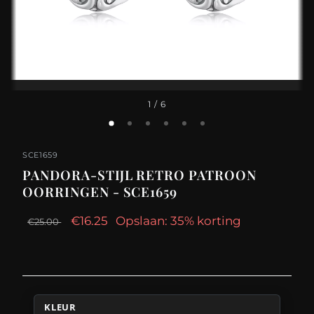
1
/ 6
SCE1659
PANDORA-STIJL RETRO PATROON
OORRINGEN - SCE1659
€16.25
Opslaan: 35% korting
€25.00
KLEUR