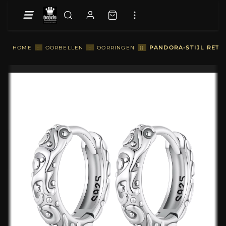
::
PANDORA-STIJL RETR
HOME
::
OORBELLEN
::
OORRINGEN