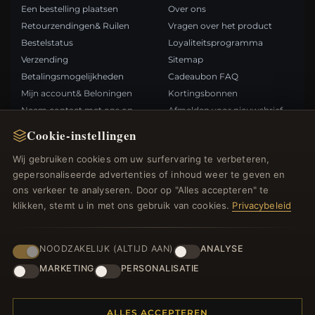
Een bestelling plaatsen
Over ons
Retourzendingen& Ruilen
Vragen over het product
Bestelstatus
Loyaliteitsprogramma
Verzending
Sitemap
Betalingsmogelijkheden
Cadeaubon FAQ
Mijn account& Beloningen
Kortingsbonnen
Neem contact met ons op
Afmelden voor nieuwsbrief
Cookie-instellingen
SNELLE LINKS
VOLG ONS
Wij gebruiken cookies om uw surfervaring te verbeteren,
gepersonaliseerde advertenties of inhoud weer te geven en
Nieuwe producten
ons verkeer te analyseren. Door op "Alles accepteren" te
Specials
BETAALMETHODEN
klikken, stemt u in met ons gebruik van cookies.
Privacybeleid
Blog
Beoordelingen
Inloggen
NOODZAKELIJK (ALTIJD AAN)
ANALYSE
MARKETING
PERSONALISATIE
ALLES ACCEPTEREN