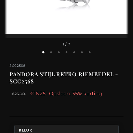
1
/ 7
SCC2568
PANDORA STIJL RETRO RIEMBEDEL -
SCC2568
€16.25
Opslaan: 35% korting
€25.00
KLEUR