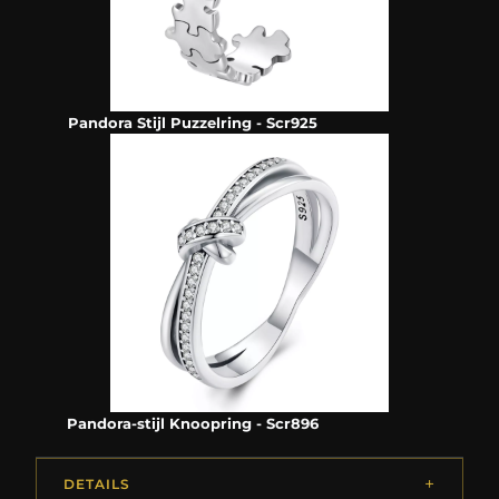
Pandora Stijl Puzzelring - Scr925
Pandora-stijl Knoopring - Scr896
DETAILS