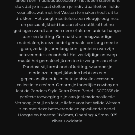
alleen een modieus accessoire - het is een statement
stuk dat je in staat stelt om je individualiteit en liefde
voor alles wat met het Westen te maken heeft uit te
drukken. Het voegt moeiteloos een vleugje edginess
en persoonlijkheid toe aan elke outfit, of het nu
gedragen wordt aan een riem of als een unieke hanger
aan een ketting. Gemaakt van hoogwaardige
materialen, is deze bedel gemaakt om lang mee te
gaan, zodat je jarenlang kunt genieten van zijn
betoverende schoonheid. Het veelzijdige ontwerp
maakt het gemakkelijk om toe te voegen aan elke
Pandora-stijl armband of ketting, waardoor je
eindeloze mogelijkheden hebt om een
gepersonaliseerde en betekenisvolle accessoire
collectie te creëren. Omarm je innerlijke cowboy en
laat de Pandora Style Retro Riem Bedel - SCC2568 de
perfecte toevoeging zijn aan je sieradencollectie.
Verhoog je stijl en laat je liefde voor het Wilde Westen
zien met deze betoverende en opvallende bedel.
Hoogte en breedte: 11x6mm, Opening: 4,5mm. 925
zilver + oxidatie.