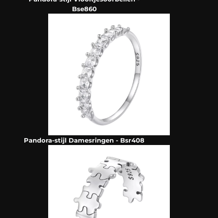
Bse860
Pandora-stijl Damesringen - Bsr408