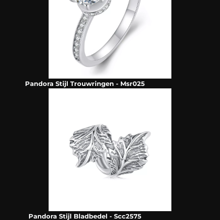
Pandora Stijl Trouwringen - Msr025
Pandora Stijl Bladbedel - Scc2575