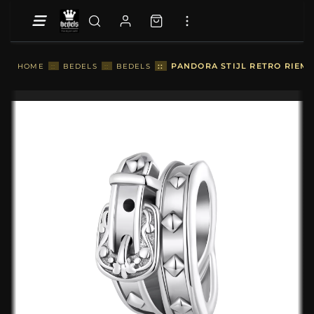
::
PANDORA STIJL RETRO RIEMB
HOME
::
BEDELS
::
BEDELS