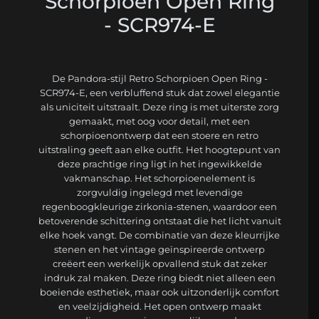
Schorpioen Open Ring
- SCR974-E
De Pandora-stijl Retro Schorpioen Open Ring -
SCR974-E, een verbluffend stuk dat zowel elegantie
als uniciteit uitstraalt. Deze ring is met uiterste zorg
gemaakt, met oog voor detail, met een
schorpioenontwerp dat een stoere en retro
uitstraling geeft aan elke outfit. Het hoogtepunt van
deze prachtige ring ligt in het ingewikkelde
vakmanschap. Het schorpioenelement is
zorgvuldig ingelegd met levendige
regenboogkleurige zirkonia-stenen, waardoor een
betoverende schittering ontstaat die het licht vanuit
elke hoek vangt. De combinatie van deze kleurrijke
stenen en het vintage geïnspireerde ontwerp
creëert een werkelijk opvallend stuk dat zeker
indruk zal maken. Deze ring biedt niet alleen een
boeiende esthetiek, maar ook uitzonderlijk comfort
en veelzijdigheid. Het open ontwerp maakt