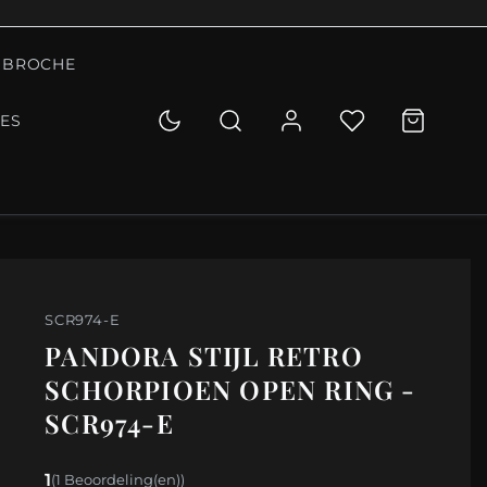
BROCHE
IES
SCR974-E
PANDORA STIJL RETRO
SCHORPIOEN OPEN RING -
SCR974-E
1
(1 Beoordeling(en))