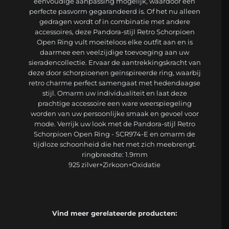
eenvoudige aanpassing mogelijk, waardoor een
perfecte pasvorm gegarandeerd is. Of het nu alleen
gedragen wordt of in combinatie met andere
accessoires, deze Pandora-stijl Retro Schorpioen
Open Ring vult moeiteloos elke outfit aan en is
daarmee een veelzijdige toevoeging aan uw
sieradencollectie. Ervaar de aantrekkingskracht van
deze door schorpioenen geïnspireerde ring, waarbij
retro charme perfect samengaat met hedendaagse
stijl. Omarm uw individualiteit en laat deze
prachtige accessoire een ware weerspiegeling
worden van uw persoonlijke smaak en gevoel voor
mode. Verrijk uw look met de Pandora-stijl Retro
Schorpioen Open Ring - SCR974-E en omarm de
tijdloze schoonheid die het met zich meebrengt.
ringbreedte: 1.9mm
925 zilver+Zirkoon+Oxidatie
Vind meer gerelateerde producten: