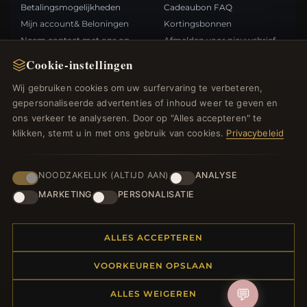
Betalingsmogelijkheden
Cadeaubon FAQ
Mijn account& Beloningen
Kortingsbonnen
Neem contact met ons op
Afmelden voor nieuwsbrief
Cookie-instellingen
SNELLE LINKS
VOLG ONS
Wij gebruiken cookies om uw surfervaring te verbeteren,
gepersonaliseerde advertenties of inhoud weer te geven en
Nieuwe producten
ons verkeer te analyseren. Door op "Alles accepteren" te
Specials
BETAALMETHODEN
klikken, stemt u in met ons gebruik van cookies.
Privacybeleid
Blog
Beoordelingen
Inloggen
NOODZAKELIJK (ALTIJD AAN)
ANALYSE
MARKETING
PERSONALISATIE
ALLES ACCEPTEREN
© 2012–2026
. Alle rechten
Bedelsoutlet.nl
VOORKEUREN OPSLAAN
voorbehouden.
💬
ALLES WEIGEREN