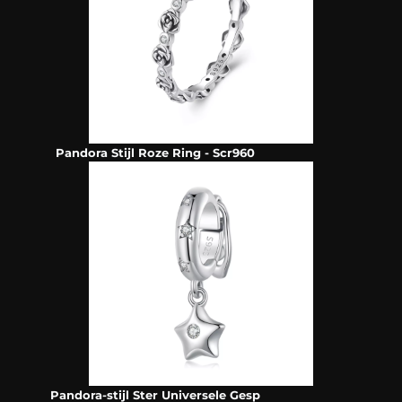
Pandora Stijl Roze Ring - Scr960
Pandora-stijl Ster Universele Gesp