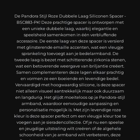
De Pandora Stijl Roze Dubbele Laag Siliconen Spacer -
BSC883-PK! Deze prachtige spacer is ontworpen met
een unieke dubbele laag, waarbij elegantie en
speelsheid samenkomen in één verbluffende
accessoire. De eerste laag van deze spacer is versierd
met glinsterende emaille accenten, wat een vleugje
sprankeling toevoegt aan je bedelarmband. De
tweede laag is bezet met schitterende zirkonia stenen,
wat een betoverende weergave van briljantie creëert.
Samen complementeren deze lagen elkaar prachtig
en vormen ze een boeiende en levendige bedel.
Vervaardigd met hoogwaardig silicone, is deze spacer
niet alleen visueel aantrekkelijk maar ook duurzaam
en langdurig. Het glijdt moeiteloos op je Pandora-stijl
armband, waardoor eenvoudige aanpassing en
personalisatie mogelijk is. Met zijn levendige roze
kleur is deze spacer perfect om een vleugje kleur toe te
voegen aan je sieradencollectie. Of je nu een speelse
en jeugdige uitstraling wilt creëren of de algehele
schoonheid van je armband wilt verbeteren, deze