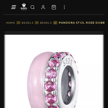
::
PANDORA STIJL ROZE DUBBEL
HOME
::
BEDELS
::
BEDELS