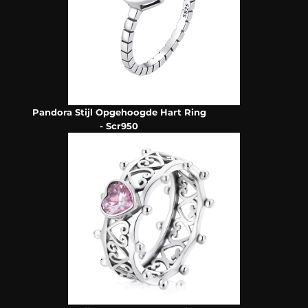
Pandora Stijl Opgehoogde Hart Ring
- Scr950