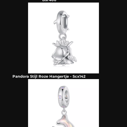
Pandora Stijl Roze Hangertje - Scx142