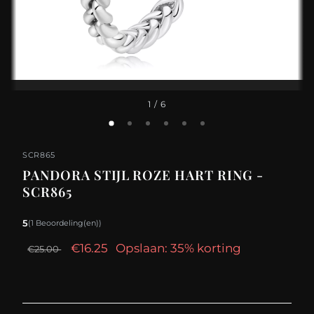
1
/ 6
SCR865
PANDORA STIJL ROZE HART RING -
SCR865
5
(1 Beoordeling(en))
€16.25
Opslaan: 35% korting
€25.00