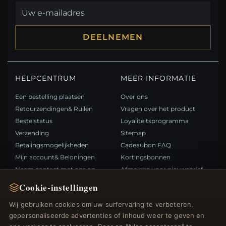
DEELNEMEN
HELPCENTRUM
MEER INFORMATIE
Een bestelling plaatsen
Over ons
Retourzendingen& Ruilen
Vragen over het product
Bestelstatus
Loyaliteitsprogramma
Verzending
Sitemap
Betalingsmogelijkheden
Cadeaubon FAQ
Mijn account& Beloningen
Kortingsbonnen
Neem contact met ons op
Afmelden voor nieuwsbrief
Cookie-instellingen
SNELLE LINKS
VOLG ONS
Wij gebruiken cookies om uw surfervaring te verbeteren,
gepersonaliseerde advertenties of inhoud weer te geven en
Nieuwe producten