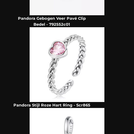
Pandora Gebogen Veer Pavé Clip
Bedel - 792552c01
Pandora Stijl Roze Hart Ring - Scr865