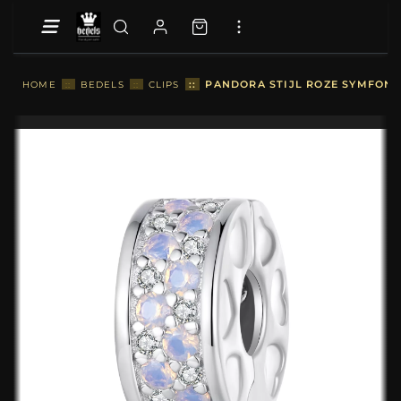
::
PANDORA STIJL ROZE SYMFONIE
HOME
::
BEDELS
::
CLIPS