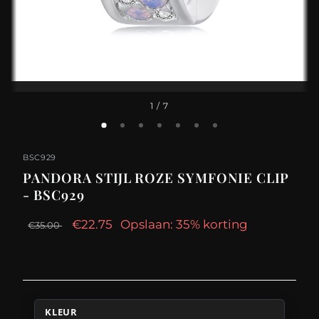
1
/ 7
BSC929
PANDORA STIJL ROZE SYMFONIE CLIP
- BSC929
€22.75
Opslaan: 35% korting
€35.00
KLEUR