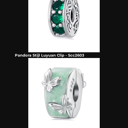
Pandora Stijl Luyuan Clip - Scc2603