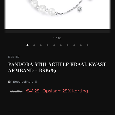
1
/ 10
BSB189
PANDORA STIJL SCHELP KRAAL KWAST
ARMBAND - BSB189
5
(1 Beoordeling(en))
€41.25
Opslaan: 25% korting
€55.00