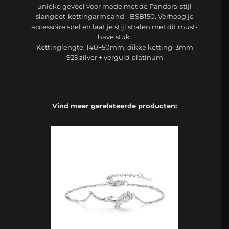
unieke gevoel voor mode met de Pandora-stijl
slangbot-kettingarmband - BSB150. Verhoog je
accessoire spel en laat je stijl stralen met dit must-
have stuk.
Kettinglengte: 140+50mm, dikke ketting: 3mm
925 zilver + verguld platinum
Vind meer gerelateerde producten: