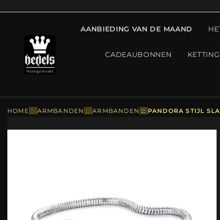
AANBIEDING VAN DE MAAND
HE
CADEAUBONNEN
KETTIN
HOME
::
ARMBANDEN
::
ARMBANDEN
::
PANDORA STIJL SL