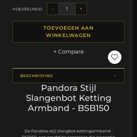
-
+
HOEVEELHEID
TOEVOEGEN AAN
WINKELWAGEN
+ Compare
BESCHRIJVING
Pandora Stijl
Slangenbot Ketting
Armband - BSB150
De Pandora-stijl slangbot-kettingarmband -