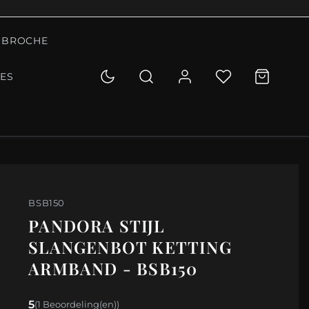
BROCHE
IES
BSB150
PANDORA STIJL
SLANGENBOT KETTING
ARMBAND - BSB150
5
(1 Beoordeling(en))