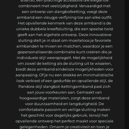
BSB150, een prachtige accessoire die elegantie
combineert met veelzijdigheid. Vervaardigd met
een ontwerp van slangbotketting, voegt deze
armband een vleugje verfijning toe aan elke outfit.
Het opvallende kenmerk van deze armband is de
unieke dubbele kreeftsluiting, die een speelse twist
geeft aan het algehele ontwerp. Deze innovatieve
sluiting stelt je in staat om moeiteloos je favoriete
armbanden te mixen en matchen, waardoor je een
gepersonaliseerde combinatie kunt creëren die je
individuele stijl weerspiegelt. Met de mogelijkheid
om zowel de ketting als de sluiting uit te wisselen,
biedt deze armband eindeloze mogelijkheden voor
aanpassing. Of je nu een strakke en minimalistische
look verkiest of een gedurfde en opvallende stijl, de
Pandora-stijl slangbot-kettingarmband past zich
aan jouw voorkeuren aan. Gemaakt van
hoogwaardige materialen, zorgt deze armband
voor duurzaamheid en langdurigheid. De
comfortabele pasvorm en veilige sluiting maken
het geschikt voor dagelijks gebruik, terwijl het
opvallende ontwerp het perfect maakt voor speciale
gelegenheden. Omarm je creativiteit en toon je