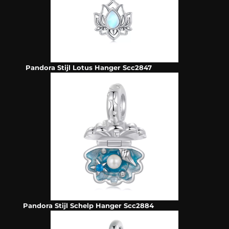
Pandora Stijl Lotus Hanger Scc2847
Pandora Stijl Schelp Hanger Scc2884