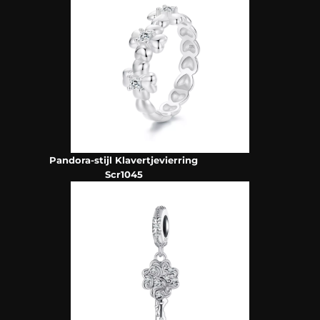
Pandora-stijl Klavertjevierring
Scr1045