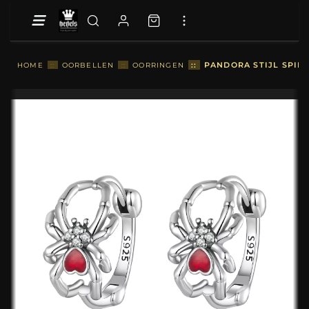
::
PANDORA STIJL SPIN
HOME
::
OORBELLEN
::
OORRINGEN