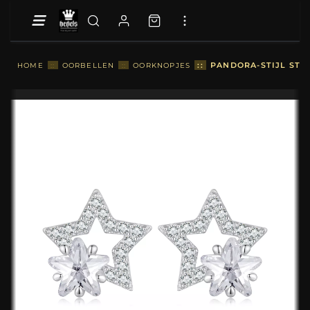
::
PANDORA-STIJL STE
HOME
::
OORBELLEN
::
OORKNOPJES