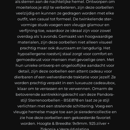
als sterren aan de nachtelijke hemel. Ontworpen om
moeiteloos je stijl te verbeteren, zijn deze oorbellen
veelzijdig en kunnen ze gedragen worden met elke
outfit, van casual tot formeel. De twinkelende ster-
vormige studs voegen een vleugje glamour en
verfijning toe, waardoor ze ideaal zijn voor zowel
overdag als 's avonds. Gemaakt van hoogwaardige
materialen, zijn deze oorbellen niet alleen visueel
prachtig maar ook duurzaam en langdurig. Het
hypoallergene roestvrij staal zorgt voor comfort en
gemoedsrust voor mensen met gevoelige oren. Met
hun unieke ontwerp en ongelooflijke aandacht voor
detail, zijn deze oorbellen een attent cadeau voor
dierbaren of een welverdiende traktatie voor jezelf. Ze
worden prachtig verpakt in een luxueuze cadeaubox,
klaar om te verrassen en te verwennen. Omarm de
betoverende aantrekkingskracht van deze Pandora-
stijl Sterrenoorbellen - BSE878 en laat ze je stijl
verlichten met een stralende schittering. Voeg een
vleugje hemelse magie toe aan je sieradencollectie en
zie hoe deze oorbellen een gekoesterde favoriet
worden. Hoogte & Breedte: 9x9mm. 925 zilver +
Zirkonia + Verguld platina.