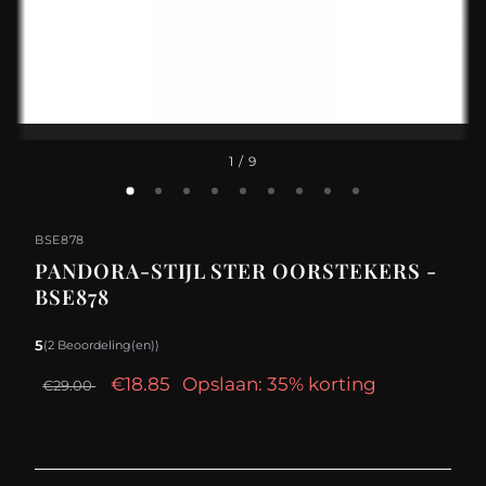
1
/ 9
BSE878
PANDORA-STIJL STER OORSTEKERS -
BSE878
5
(2 Beoordeling(en))
€18.85
Opslaan: 35% korting
€29.00