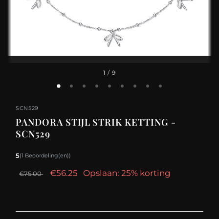
1
/ 9
SCN529
PANDORA STIJL STRIK KETTING -
SCN529
5
(1 Beoordeling(en))
€56.25
Opslaan: 25% korting
€75.00