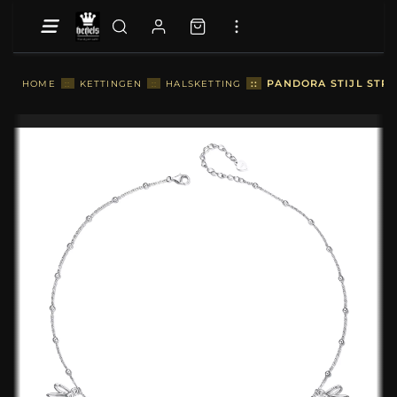
::
PANDORA STIJL STRI
HOME
::
KETTINGEN
::
HALSKETTING