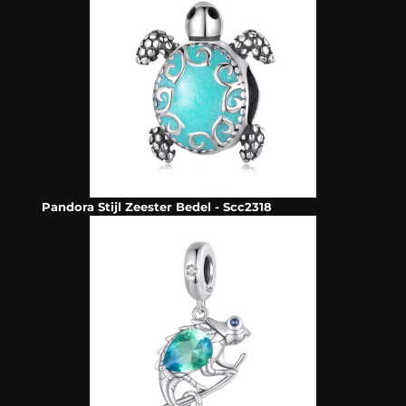
Pandora Stijl Zeester Bedel - Scc2318