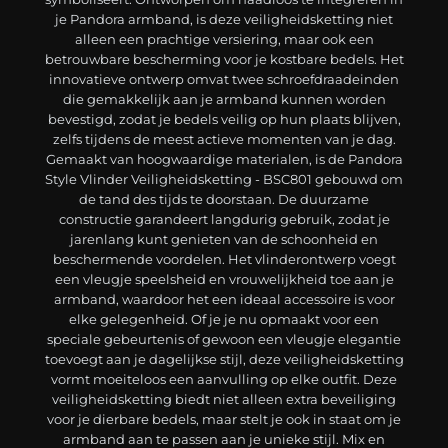
je Pandora armband, is deze veiligheidsketting niet
alleen een prachtige versiering, maar ook een
betrouwbare bescherming voor je kostbare bedels. Het
innovatieve ontwerp omvat twee schroefdraadeinden
die gemakkelijk aan je armband kunnen worden
bevestigd, zodat je bedels veilig op hun plaats blijven,
zelfs tijdens de meest actieve momenten van je dag.
Gemaakt van hoogwaardige materialen, is de Pandora
Style Vlinder Veiligheidsketting - BSC801 gebouwd om
de tand des tijds te doorstaan. De duurzame
constructie garandeert langdurig gebruik, zodat je
jarenlang kunt genieten van de schoonheid en
beschermende voordelen. Het vlinderontwerp voegt
een vleugje speelsheid en vrouwelijkheid toe aan je
armband, waardoor het een ideaal accessoire is voor
elke gelegenheid. Of je je nu opmaakt voor een
speciale gebeurtenis of gewoon een vleugje elegantie
toevoegt aan je dagelijkse stijl, deze veiligheidsketting
vormt moeiteloos een aanvulling op elke outfit. Deze
veiligheidsketting biedt niet alleen extra beveiliging
voor je dierbare bedels, maar stelt je ook in staat om je
armband aan te passen aan je unieke stijl. Mix en