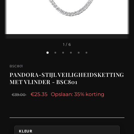
1
/ 6
BSC801
PANDORA-STIJL VEILIGHEIDSKETTING
MET VLINDER - BSC801
€25.35
Opslaan: 35% korting
€39.00
KLEUR