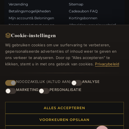
Verzending
Sitemap
Betalingsmogelijkheden
Cadeaubon FAQ
Mijn account& Beloningen
Kortingsbonnen
Neem contact met ons op
Afmelden voor nieuwsbrief
Cookie-instellingen
SNELLE LINKS
VOLG ONS
Wij gebruiken cookies om uw surfervaring te verbeteren,
gepersonaliseerde advertenties of inhoud weer te geven en
Nieuwe producten
ons verkeer te analyseren. Door op "Alles accepteren" te
Specials
BETAALMETHODEN
klikken, stemt u in met ons gebruik van cookies.
Privacybeleid
Blog
Beoordelingen
Inloggen
NOODZAKELIJK (ALTIJD AAN)
ANALYSE
MARKETING
PERSONALISATIE
ALLES ACCEPTEREN
© 2012–2026
. Alle rechten
Bedelsoutlet.nl
VOORKEUREN OPSLAAN
voorbehouden.