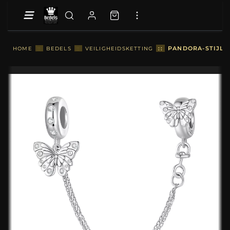
::
PANDORA-STIJL V
HOME
::
BEDELS
::
VEILIGHEIDSKETTING