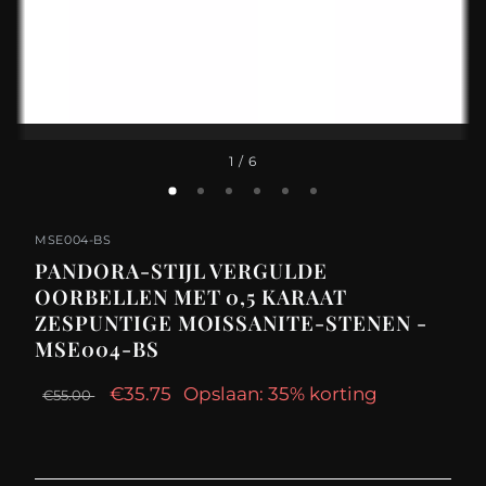
1
/ 6
MSE004-BS
PANDORA-STIJL VERGULDE
OORBELLEN MET 0,5 KARAAT
ZESPUNTIGE MOISSANITE-STENEN -
MSE004-BS
€35.75
Opslaan: 35% korting
€55.00