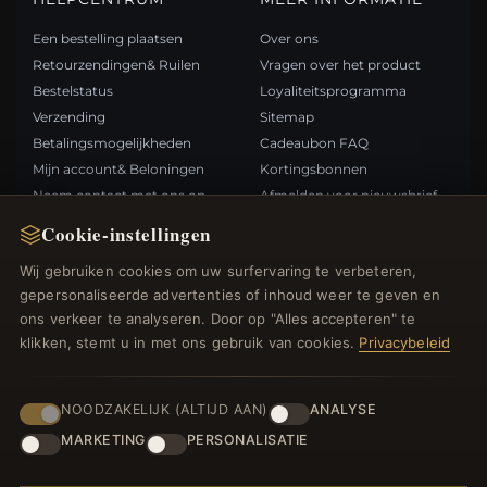
Een bestelling plaatsen
Over ons
Retourzendingen& Ruilen
Vragen over het product
Bestelstatus
Loyaliteitsprogramma
Verzending
Sitemap
Betalingsmogelijkheden
Cadeaubon FAQ
Mijn account& Beloningen
Kortingsbonnen
Neem contact met ons op
Afmelden voor nieuwsbrief
Cookie-instellingen
SNELLE LINKS
VOLG ONS
Wij gebruiken cookies om uw surfervaring te verbeteren,
gepersonaliseerde advertenties of inhoud weer te geven en
Nieuwe producten
ons verkeer te analyseren. Door op "Alles accepteren" te
Specials
BETAALMETHODEN
klikken, stemt u in met ons gebruik van cookies.
Privacybeleid
Blog
Beoordelingen
Inloggen
NOODZAKELIJK (ALTIJD AAN)
ANALYSE
MARKETING
PERSONALISATIE