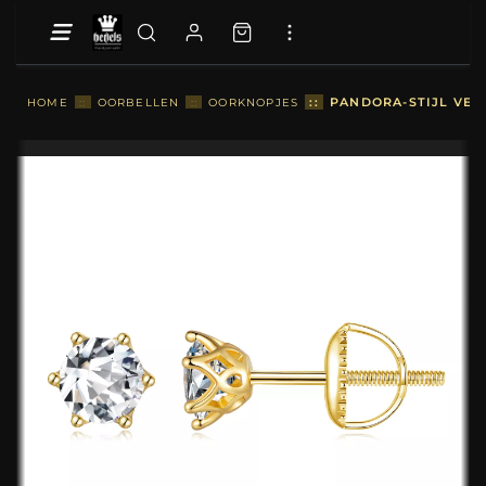
::
PANDORA-STIJL VER
HOME
::
OORBELLEN
::
OORKNOPJES