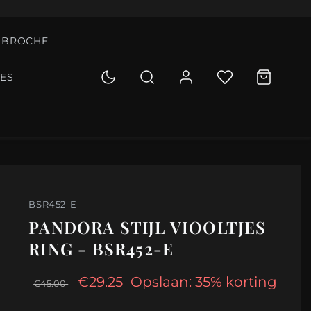
BROCHE
IES
BSR452-E
PANDORA STIJL VIOOLTJES
RING - BSR452-E
€29.25
Opslaan: 35% korting
€45.00