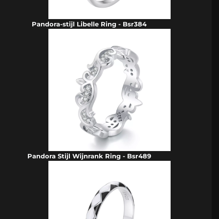
Pandora-stijl Libelle Ring - Bsr384
Pandora Stijl Wijnrank Ring - Bsr489