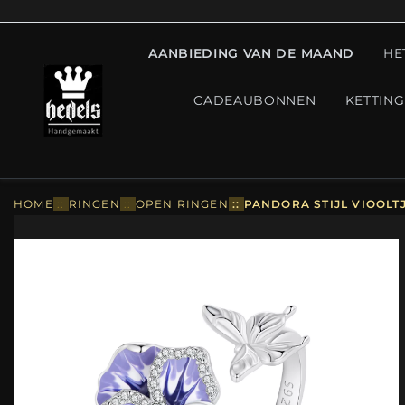
AANBIEDING VAN DE MAAND
HE
CADEAUBONNEN
KETTIN
HOME
::
RINGEN
::
OPEN RINGEN
::
PANDORA STIJL VIOOLTJ