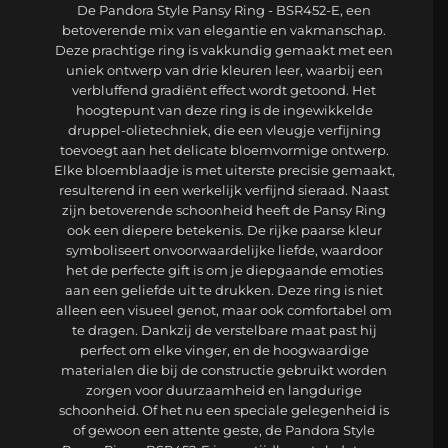
De Pandora Style Pansy Ring - BSR452-E, een
betoverende mix van elegantie en vakmanschap.
Deze prachtige ring is vakkundig gemaakt met een
uniek ontwerp van drie kleuren leer, waarbij een
verbluffend gradiënt effect wordt getoond. Het
hoogtepunt van deze ring is de ingewikkelde
druppel-olietechniek, die een vleugje verfijning
toevoegt aan het delicate bloemvormige ontwerp.
Elke bloemblaadje is met uiterste precisie gemaakt,
resulterend in een werkelijk verfijnd sieraad. Naast
zijn betoverende schoonheid heeft de Pansy Ring
ook een diepere betekenis. De rijke paarse kleur
symboliseert onvoorwaardelijke liefde, waardoor
het de perfecte gift is om je diepgaande emoties
aan een geliefde uit te drukken. Deze ring is niet
alleen een visueel genot, maar ook comfortabel om
te dragen. Dankzij de verstelbare maat past hij
perfect om elke vinger, en de hoogwaardige
materialen die bij de constructie gebruikt worden
zorgen voor duurzaamheid en langdurige
schoonheid. Of het nu een speciale gelegenheid is
of gewoon een attente geste, de Pandora Style