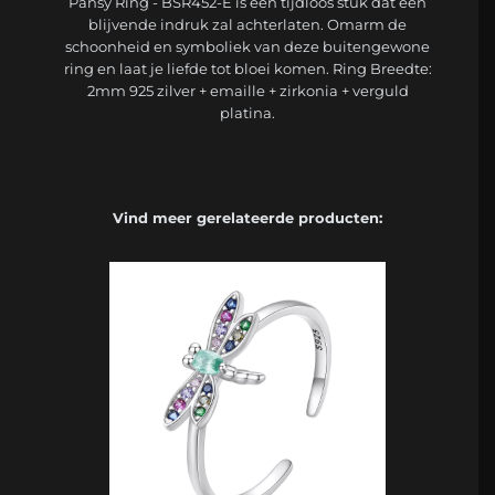
Pansy Ring - BSR452-E is een tijdloos stuk dat een
blijvende indruk zal achterlaten. Omarm de
schoonheid en symboliek van deze buitengewone
ring en laat je liefde tot bloei komen. Ring Breedte:
2mm 925 zilver + emaille + zirkonia + verguld
platina.
Vind meer gerelateerde producten: