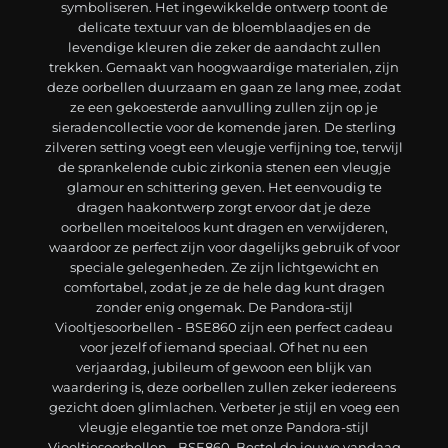
symboliseren. Het ingewikkelde ontwerp toont de
delicate textuur van de bloemblaadjes en de
levendige kleuren die zeker de aandacht zullen
trekken. Gemaakt van hoogwaardige materialen, zijn
deze oorbellen duurzaam en gaan ze lang mee, zodat
ze een gekoesterde aanvulling zullen zijn op je
sieradencollectie voor de komende jaren. De sterling
zilveren setting voegt een vleugje verfijning toe, terwijl
de sprankelende cubic zirkonia stenen een vleugje
glamour en schittering geven. Het eenvoudig te
dragen haakontwerp zorgt ervoor dat je deze
oorbellen moeiteloos kunt dragen en verwijderen,
waardoor ze perfect zijn voor dagelijks gebruik of voor
speciale gelegenheden. Ze zijn lichtgewicht en
comfortabel, zodat je ze de hele dag kunt dragen
zonder enig ongemak. De Pandora-stijl
Viooltjesoorbellen - BSE860 zijn een perfect cadeau
voor jezelf of iemand speciaal. Of het nu een
verjaardag, jubileum of gewoon een blijk van
waardering is, deze oorbellen zullen zeker iedereens
gezicht doen glimlachen. Verbeter je stijl en voeg een
vleugje elegantie toe met onze Pandora-stijl
Viooltjesoorbellen - BSE860. Bestel de jouwe vandaag