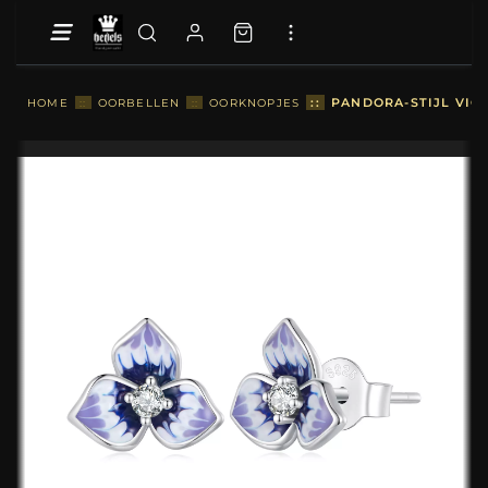
::
PANDORA-STIJL VIO
HOME
::
OORBELLEN
::
OORKNOPJES