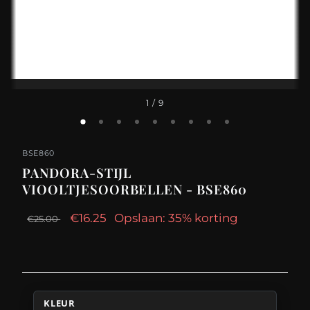
1
/ 9
BSE860
PANDORA-STIJL
VIOOLTJESOORBELLEN - BSE860
€16.25
Opslaan: 35% korting
€25.00
KLEUR