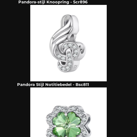
Pandora-stijl Knoopring - Scr896
Pandora Stijl Notitiebedel - Bsc811