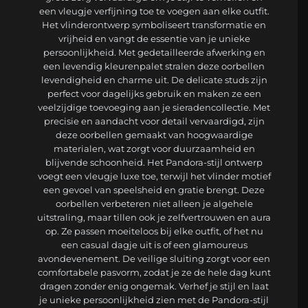
een vleugje verfijning toe te voegen aan elke outfit.
Het vlinderontwerp symboliseert transformatie en
vrijheid en vangt de essentie van je unieke
persoonlijkheid. Met gedetailleerde afwerking en
een levendig kleurenpalet stralen deze oorbellen
levendigheid en charme uit. De delicate studs zijn
perfect voor dagelijks gebruik en maken ze een
veelzijdige toevoeging aan je sieradencollectie. Met
precisie en aandacht voor detail vervaardigd, zijn
deze oorbellen gemaakt van hoogwaardige
materialen, wat zorgt voor duurzaamheid en
blijvende schoonheid. Het Pandora-stijl ontwerp
voegt een vleugje luxe toe, terwijl het vlinder motief
een gevoel van speelsheid en gratie brengt. Deze
oorbellen verbeteren niet alleen je algehele
uitstraling, maar tillen ook je zelfvertrouwen en aura
op. Ze passen moeiteloos bij elke outfit, of het nu
een casual dagje uit is of een glamoureus
avondevenement. De veilige sluiting zorgt voor een
comfortabele pasvorm, zodat je ze de hele dag kunt
dragen zonder enig ongemak. Verhef je stijl en laat
je unieke persoonlijkheid zien met de Pandora-stijl