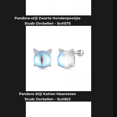
Pandora-stijl Zwarte Hondenpootjes
Studs Oorbellen - Sce1575
Pandora Stijl Katten Maansteen
Studs Oorbellen - Sce1622