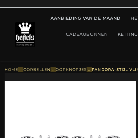
AANBIEDING VAN DE MAAND
HE
CADEAUBONNEN
KETTIN
HOME
::
OORBELLEN
::
OORKNOPJES
::
PANDORA-STIJL VLI