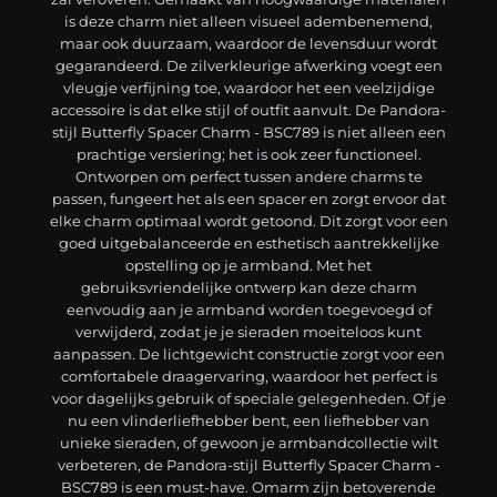
is deze charm niet alleen visueel adembenemend,
maar ook duurzaam, waardoor de levensduur wordt
gegarandeerd. De zilverkleurige afwerking voegt een
vleugje verfijning toe, waardoor het een veelzijdige
accessoire is dat elke stijl of outfit aanvult. De Pandora-
stijl Butterfly Spacer Charm - BSC789 is niet alleen een
prachtige versiering; het is ook zeer functioneel.
Ontworpen om perfect tussen andere charms te
passen, fungeert het als een spacer en zorgt ervoor dat
elke charm optimaal wordt getoond. Dit zorgt voor een
goed uitgebalanceerde en esthetisch aantrekkelijke
opstelling op je armband. Met het
gebruiksvriendelijke ontwerp kan deze charm
eenvoudig aan je armband worden toegevoegd of
verwijderd, zodat je je sieraden moeiteloos kunt
aanpassen. De lichtgewicht constructie zorgt voor een
comfortabele draagervaring, waardoor het perfect is
voor dagelijks gebruik of speciale gelegenheden. Of je
nu een vlinderliefhebber bent, een liefhebber van
unieke sieraden, of gewoon je armbandcollectie wilt
verbeteren, de Pandora-stijl Butterfly Spacer Charm -
BSC789 is een must-have. Omarm zijn betoverende