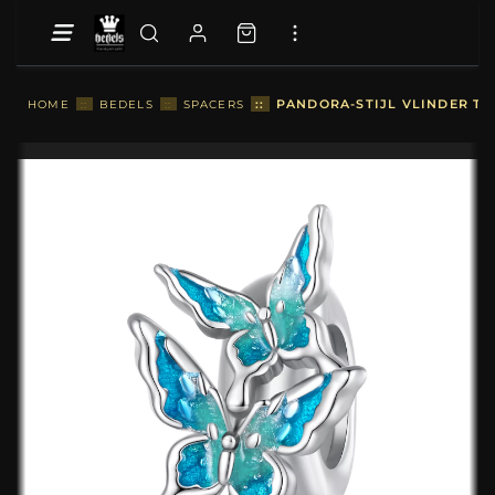
::
PANDORA-STIJL VLINDER TU
HOME
::
BEDELS
::
SPACERS