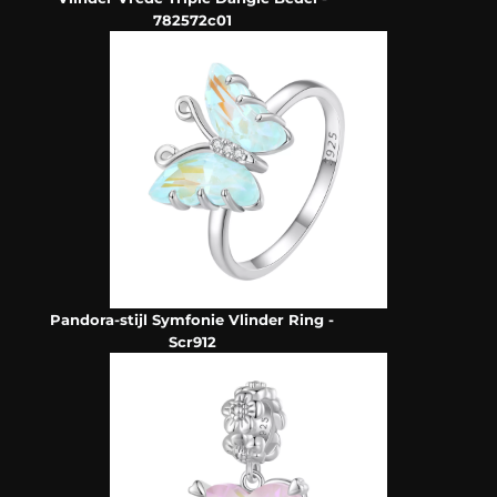
782572c01
Pandora-stijl Symfonie Vlinder Ring -
Scr912