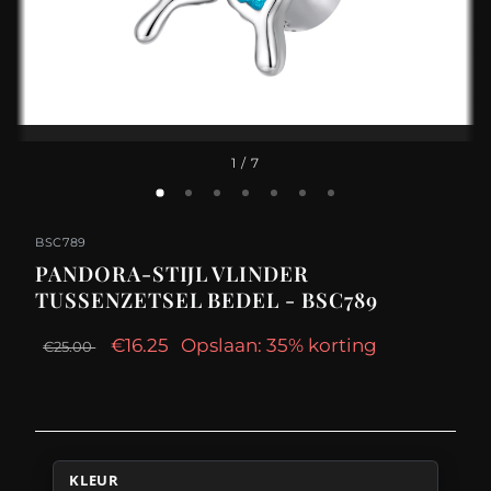
1
/ 7
BSC789
PANDORA-STIJL VLINDER
TUSSENZETSEL BEDEL - BSC789
€16.25
Opslaan: 35% korting
€25.00
KLEUR