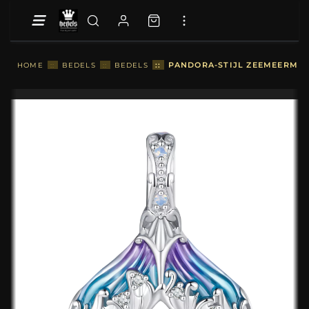
::
PANDORA-STIJL ZEEMEERMIN
HOME
::
BEDELS
::
BEDELS