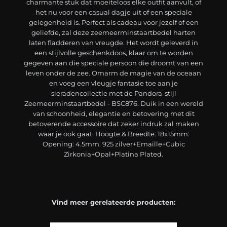
charmante stuk dat moeiteloos elke outfit aanvult, of
het nu voor een casual dagje uit of een speciale
gelegenheid is. Perfect als cadeau voor jezelf of een
geliefde, zal deze zeemeerminstaartbedel harten
laten fladderen van vreugde. Het wordt geleverd in
een stijlvolle geschenkdoos, klaar om te worden
gegeven aan die speciale persoon die droomt van een
leven onder de zee. Omarm de magie van de oceaan
en voeg een vleugje fantasie toe aan je
sieradencollectie met de Pandora-stijl
Zeemeerminstaartbedel - BSC876. Duik in een wereld
van schoonheid, elegantie en betovering met dit
betoverende accessoire dat zeker indruk zal maken
waar je ook gaat. Hoogte & Breedte: 18x15mm:
Opening: 4.5mm. 925 zilver+Emaille+Cubic
Zirkonia+Opal+Platina Plated.
Vind meer gerelateerde producten: