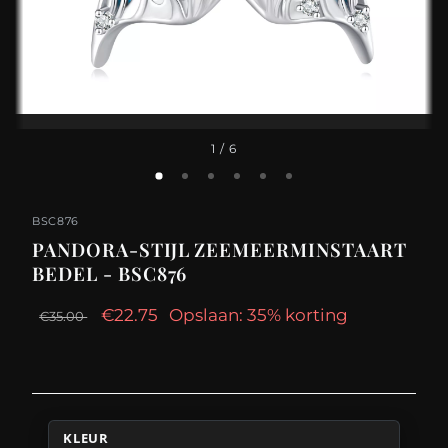
1
/ 6
BSC876
PANDORA-STIJL ZEEMEERMINSTAART
BEDEL - BSC876
€22.75
Opslaan: 35% korting
€35.00
KLEUR