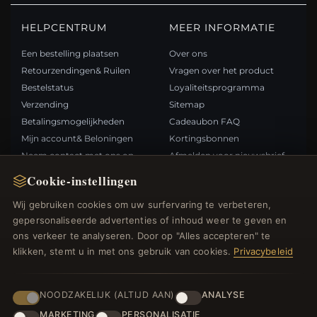
HELPCENTRUM
MEER INFORMATIE
Een bestelling plaatsen
Over ons
Retourzendingen& Ruilen
Vragen over het product
Bestelstatus
Loyaliteitsprogramma
Verzending
Sitemap
Betalingsmogelijkheden
Cadeaubon FAQ
Mijn account& Beloningen
Kortingsbonnen
Neem contact met ons op
Afmelden voor nieuwsbrief
Cookie-instellingen
SNELLE LINKS
VOLG ONS
Wij gebruiken cookies om uw surfervaring te verbeteren,
gepersonaliseerde advertenties of inhoud weer te geven en
Nieuwe producten
ons verkeer te analyseren. Door op "Alles accepteren" te
Specials
BETAALMETHODEN
klikken, stemt u in met ons gebruik van cookies.
Privacybeleid
Blog
Beoordelingen
Inloggen
NOODZAKELIJK (ALTIJD AAN)
ANALYSE
MARKETING
PERSONALISATIE