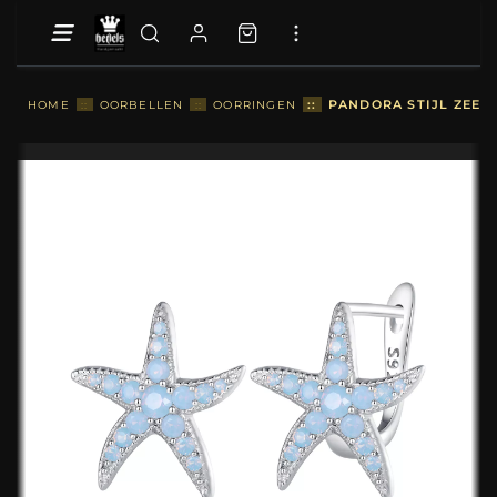
::
PANDORA STIJL ZEES
HOME
::
OORBELLEN
::
OORRINGEN