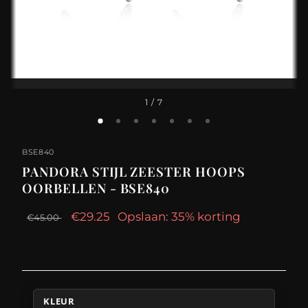
1
/ 7
BSE840
PANDORA STIJL ZEESTER HOOPS
OORBELLEN - BSE840
€29.25
Opslaan: 35% korting
€45.00
KLEUR