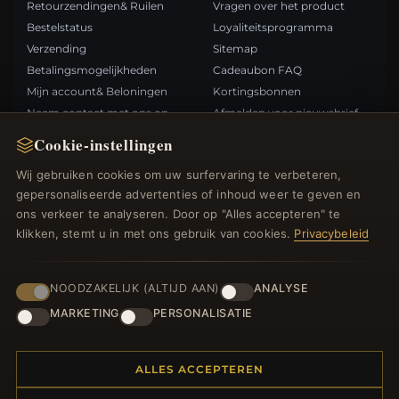
Retourzendingen& Ruilen
Vragen over het product
Bestelstatus
Loyaliteitsprogramma
Verzending
Sitemap
Betalingsmogelijkheden
Cadeaubon FAQ
Mijn account& Beloningen
Kortingsbonnen
Neem contact met ons op
Afmelden voor nieuwsbrief
Cookie-instellingen
SNELLE LINKS
VOLG ONS
Wij gebruiken cookies om uw surfervaring te verbeteren,
gepersonaliseerde advertenties of inhoud weer te geven en
Nieuwe producten
ons verkeer te analyseren. Door op "Alles accepteren" te
Specials
BETAALMETHODEN
klikken, stemt u in met ons gebruik van cookies.
Privacybeleid
Blog
Beoordelingen
Inloggen
NOODZAKELIJK (ALTIJD AAN)
ANALYSE
MARKETING
PERSONALISATIE
ALLES ACCEPTEREN