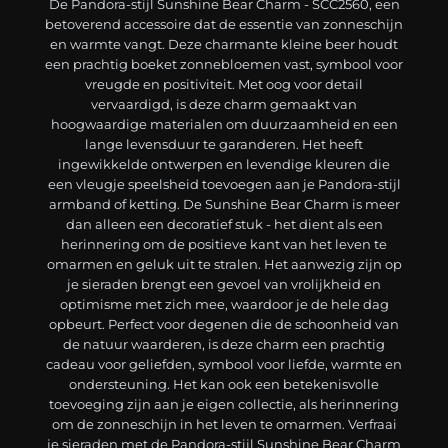
De Pandora-stijl Sunshine Bear Charm - SCC2560, een
betoverend accessoire dat de essentie van zonneschijn
en warmte vangt. Deze charmante kleine beer houdt
een prachtig boeket zonnebloemen vast, symbool voor
vreugde en positiviteit. Met oog voor detail
vervaardigd, is deze charm gemaakt van
hoogwaardige materialen om duurzaamheid en een
lange levensduur te garanderen. Het heeft
ingewikkelde ontwerpen en levendige kleuren die
een vleugje speelsheid toevoegen aan je Pandora-stijl
armband of ketting. De Sunshine Bear Charm is meer
dan alleen een decoratief stuk - het dient als een
herinnering om de positieve kant van het leven te
omarmen en geluk uit te stralen. Het aanwezig zijn op
je sieraden brengt een gevoel van vrolijkheid en
optimisme met zich mee, waardoor je de hele dag
opbeurt. Perfect voor degenen die de schoonheid van
de natuur waarderen, is deze charm een prachtig
cadeau voor geliefden, symbool voor liefde, warmte en
ondersteuning. Het kan ook een betekenisvolle
toevoeging zijn aan je eigen collectie, als herinnering
om de zonneschijn in het leven te omarmen. Verfraai
je sieraden met de Pandora-stijl Sunshine Bear Charm