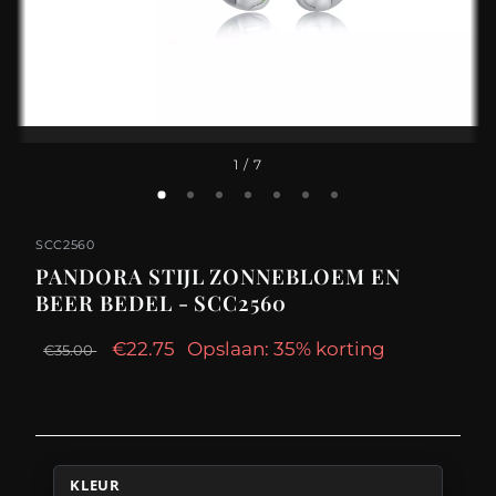
1
/ 7
SCC2560
PANDORA STIJL ZONNEBLOEM EN
BEER BEDEL - SCC2560
€22.75
Opslaan: 35% korting
€35.00
KLEUR