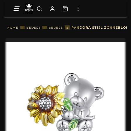
::
PANDORA STIJL ZONNEBLOEM 
HOME
::
BEDELS
::
BEDELS