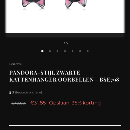
1
/ 7
BSE798
PANDORA-STIJL ZWARTE
KATTENHANGER OORBELLEN - BSE798
5
(1 Beoordeling(en))
€31.85
Opslaan: 35% korting
€49.00