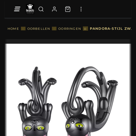
::
PANDORA-STIJL ZWAR
HOME
::
OORBELLEN
::
OORRINGEN