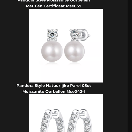
Met Één Certificaat Mse059
Pandora Style Natuurlijke Parel 05ct
Moissanite Oorbellen Mse042-l