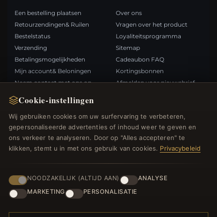
Een bestelling plaatsen
Over ons
Retourzendingen& Ruilen
Vragen over het product
Bestelstatus
Loyaliteitsprogramma
Verzending
Sitemap
Betalingsmogelijkheden
Cadeaubon FAQ
Mijn account& Beloningen
Kortingsbonnen
Neem contact met ons op
Afmelden voor nieuwsbrief
Cookie-instellingen
SNELLE LINKS
VOLG ONS
Wij gebruiken cookies om uw surfervaring te verbeteren,
gepersonaliseerde advertenties of inhoud weer te geven en
Nieuwe producten
ons verkeer te analyseren. Door op "Alles accepteren" te
Specials
BETAALMETHODEN
klikken, stemt u in met ons gebruik van cookies.
Privacybeleid
Blog
Beoordelingen
Inloggen
NOODZAKELIJK (ALTIJD AAN)
ANALYSE
MARKETING
PERSONALISATIE