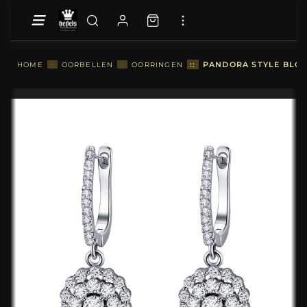
::
PANDORA STYLE BLOE
HOME
::
OORBELLEN
::
OORRINGEN