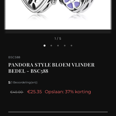
1
/ 5
BSC588
PANDORA STYLE BLOEM VLINDER
BEDEL - BSC588
5
(1 Beoordeling(en))
€25.35
Opslaan: 37% korting
€40.00