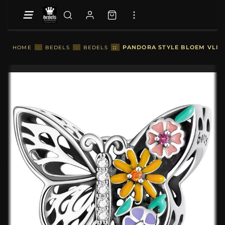
::
PANDORA STYLE BLOEM VLIND
HOME
::
BEDELS
::
BEDELS