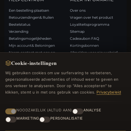
Een bestelling plaatsen
Over ons
Retourzendingen& Ruilen
Vragen over het product
Bestelstatus
Loyaliteitsprogramma
Verzending
Sitemap
Betalingsmogelijkheden
Cadeaubon FAQ
Mijn account& Beloningen
Kortingsbonnen
Neem contact met ons op
Afmelden voor nieuwsbrief
Cookie-instellingen
SNELLE LINKS
VOLG ONS
Wij gebruiken cookies om uw surfervaring te verbeteren,
gepersonaliseerde advertenties of inhoud weer te geven en
Nieuwe producten
ons verkeer te analyseren. Door op "Alles accepteren" te
Specials
BETAALMETHODEN
klikken, stemt u in met ons gebruik van cookies.
Privacybeleid
Blog
Beoordelingen
Inloggen
NOODZAKELIJK (ALTIJD AAN)
ANALYSE
MARKETING
PERSONALISATIE