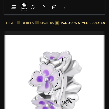
::
PANDORA STYLE BLOEMEN SP
HOME
::
BEDELS
::
SPACERS