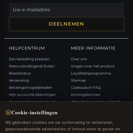
DEELNEMEN
HELPCENTRUM
MEER INFORMATIE
Een bestelling plaatsen
Over ons
Retourzendingen& Ruilen
Vragen over het product
Bestelstatus
Loyaliteitsprogramma
Verzending
Sitemap
Betalingsmogelijkheden
Cadeaubon FAQ
Mijn account& Beloningen
Kortingsbonnen
Neem contact met ons op
Afmelden voor nieuwsbrief
Cookie-instellingen
SNELLE LINKS
VOLG ONS
Wij gebruiken cookies om uw surfervaring te verbeteren,
gepersonaliseerde advertenties of inhoud weer te geven en
Nieuwe producten