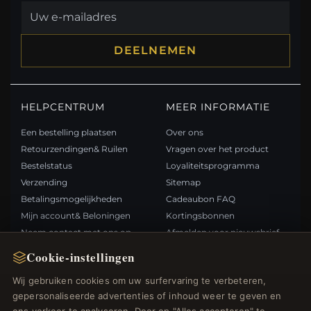
DEELNEMEN
HELPCENTRUM
MEER INFORMATIE
Een bestelling plaatsen
Over ons
Retourzendingen& Ruilen
Vragen over het product
Bestelstatus
Loyaliteitsprogramma
Verzending
Sitemap
Betalingsmogelijkheden
Cadeaubon FAQ
Mijn account& Beloningen
Kortingsbonnen
Neem contact met ons op
Afmelden voor nieuwsbrief
Cookie-instellingen
SNELLE LINKS
VOLG ONS
Wij gebruiken cookies om uw surfervaring te verbeteren,
gepersonaliseerde advertenties of inhoud weer te geven en
Nieuwe producten