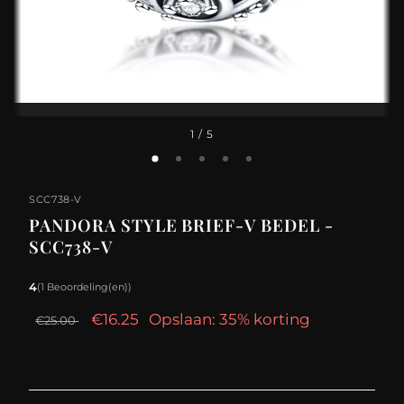
1
/ 5
SCC738-V
PANDORA STYLE BRIEF-V BEDEL -
SCC738-V
4
(1 Beoordeling(en))
€16.25
Opslaan: 35% korting
€25.00