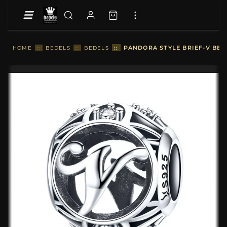
::
PANDORA STYLE BRIEF-V BEDE
HOME
::
BEDELS
::
BEDELS