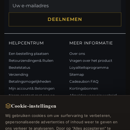
DEELNEMEN
HELPCENTRUM
MEER INFORMATIE
Een bestelling plaatsen
Over ons
Retourzendingen& Ruilen
Vragen over het product
Bestelstatus
Loyaliteitsprogramma
Verzending
Sitemap
Betalingsmogelijkheden
Cadeaubon FAQ
Mijn account& Beloningen
Kortingsbonnen
Neem contact met ons op
Afmelden voor nieuwsbrief
Cookie-instellingen
SNELLE LINKS
VOLG ONS
Wij gebruiken cookies om uw surfervaring te verbeteren,
gepersonaliseerde advertenties of inhoud weer te geven en
Nieuwe producten
ons verkeer te analyseren. Door op "Alles accepteren" te