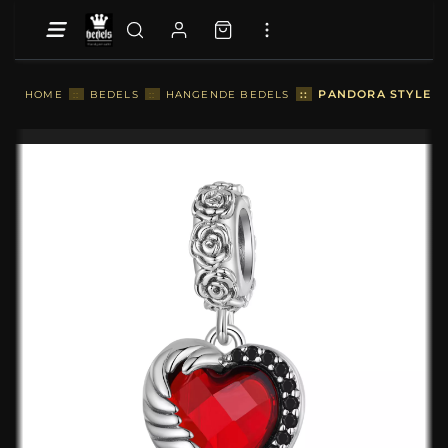
::
PANDORA STYLE C
HOME
::
BEDELS
::
HANGENDE BEDELS