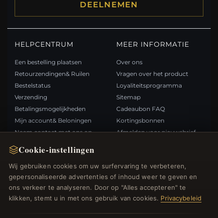
DEELNEMEN
HELPCENTRUM
MEER INFORMATIE
Een bestelling plaatsen
Over ons
Retourzendingen& Ruilen
Vragen over het product
Bestelstatus
Loyaliteitsprogramma
Verzending
Sitemap
Betalingsmogelijkheden
Cadeaubon FAQ
Mijn account& Beloningen
Kortingsbonnen
Neem contact met ons op
Afmelden voor nieuwsbrief
Cookie-instellingen
SNELLE LINKS
VOLG ONS
Wij gebruiken cookies om uw surfervaring te verbeteren,
gepersonaliseerde advertenties of inhoud weer te geven en
Nieuwe producten
ons verkeer te analyseren. Door op "Alles accepteren" te
Specials
BETAALMETHODEN
klikken, stemt u in met ons gebruik van cookies.
Privacybeleid
Blog
Beoordelingen