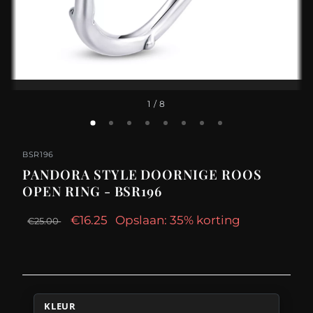
1
/ 8
BSR196
PANDORA STYLE DOORNIGE ROOS
OPEN RING - BSR196
€16.25
Opslaan: 35% korting
€25.00
KLEUR