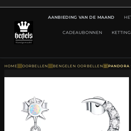
AANBIEDING VAN DE MAAND
HE
CADEAUBONNEN
KETTIN
HOME
::
OORBELLEN
::
BENGELEN OORBELLEN
::
PANDORA 