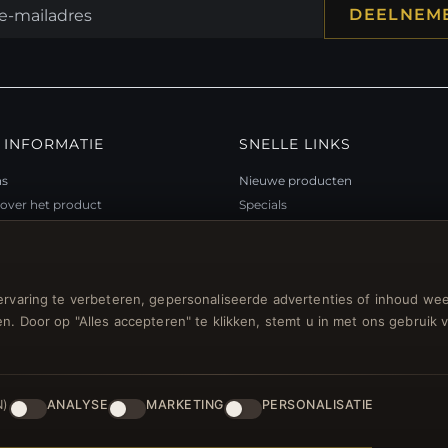
DEELNEM
 INFORMATIE
SNELLE LINKS
ns
Nieuwe producten
over het product
Specials
teitsprogramma
Blog
p
Beoordelingen
ubon FAQ
Inloggen
rvaring te verbeteren, gepersonaliseerde advertenties of inhoud wee
gsbonnen
n. Door op "Alles accepteren" te klikken, stemt u in met ons gebruik 
n voor nieuwsbrief
N)
ANALYSE
MARKETING
PERSONALISATIE