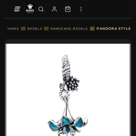
::
PANDORA STYLE D
HOME
::
BEDELS
::
HANGENDE BEDELS