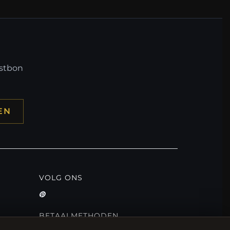
mstbon
EN
VOLG ONS
BETAALMETHODEN