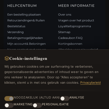
HELPCENTRUM
MEER INFORMATIE
Een bestelling plaatsen
Over ons
Retourzendingen& Ruilen
Vragen over het product
Bestelstatus
Loyaliteitsprogramma
Verzending
Sitemap
Betalingsmogelijkheden
Cadeaubon FAQ
Mijn account& Beloningen
Kortingsbonnen
Neem contact met ons op
Afmelden voor nieuwsbrief
Cookie-instellingen
SNELLE LINKS
VOLG ONS
Wij gebruiken cookies om uw surfervaring te verbeteren,
gepersonaliseerde advertenties of inhoud weer te geven en
Nieuwe producten
ons verkeer te analyseren. Door op "Alles accepteren" te
Specials
BETAALMETHODEN
klikken, stemt u in met ons gebruik van cookies.
Privacybeleid
Blog
Beoordelingen
Inloggen
NOODZAKELIJK (ALTIJD AAN)
ANALYSE
MARKETING
PERSONALISATIE