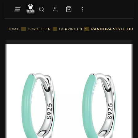
::
PANDORA STYLE DUBB
HOME
::
OORBELLEN
::
OORRINGEN