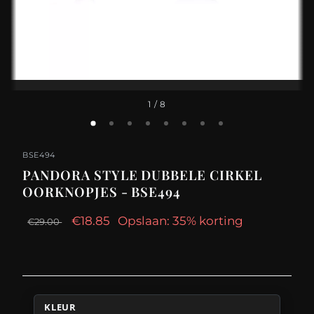
1
/ 8
BSE494
PANDORA STYLE DUBBELE CIRKEL
OORKNOPJES - BSE494
€18.85
Opslaan: 35% korting
€29.00
KLEUR