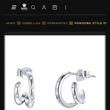
::
PANDORA STYLE DUB
HOME
::
OORBELLEN
::
OORKNOPJES