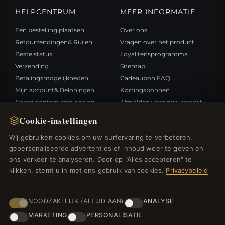
HELPCENTRUM
MEER INFORMATIE
Een bestelling plaatsen
Over ons
Retourzendingen& Ruilen
Vragen over het product
Bestelstatus
Loyaliteitsprogramma
Verzending
Sitemap
Betalingsmogelijkheden
Cadeaubon FAQ
Mijn account& Beloningen
Kortingsbonnen
Neem contact met ons op
Afmelden voor nieuwsbrief
Cookie-instellingen
SNELLE LINKS
VOLG ONS
Wij gebruiken cookies om uw surfervaring te verbeteren,
gepersonaliseerde advertenties of inhoud weer te geven en
Nieuwe producten
ons verkeer te analyseren. Door op "Alles accepteren" te
Specials
BETAALMETHODEN
klikken, stemt u in met ons gebruik van cookies.
Privacybeleid
Blog
Beoordelingen
Inloggen
NOODZAKELIJK (ALTIJD AAN)
ANALYSE
MARKETING
PERSONALISATIE