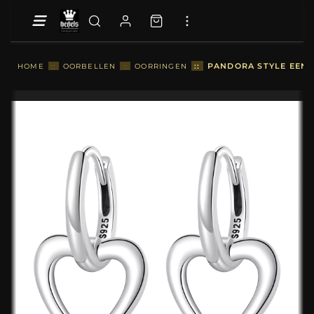
::
PANDORA STYLE EENV
HOME
::
OORBELLEN
::
OORRINGEN