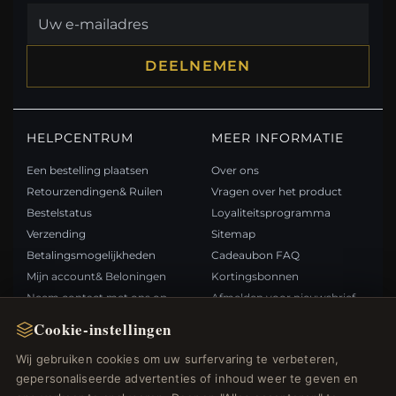
DEELNEMEN
HELPCENTRUM
MEER INFORMATIE
Een bestelling plaatsen
Over ons
Retourzendingen& Ruilen
Vragen over het product
Bestelstatus
Loyaliteitsprogramma
Verzending
Sitemap
Betalingsmogelijkheden
Cadeaubon FAQ
Mijn account& Beloningen
Kortingsbonnen
Neem contact met ons op
Afmelden voor nieuwsbrief
Cookie-instellingen
SNELLE LINKS
VOLG ONS
Wij gebruiken cookies om uw surfervaring te verbeteren,
gepersonaliseerde advertenties of inhoud weer te geven en
Nieuwe producten