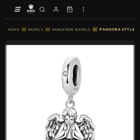
::
PANDORA STYLE EN
HOME
::
BEDELS
::
HANGENDE BEDELS