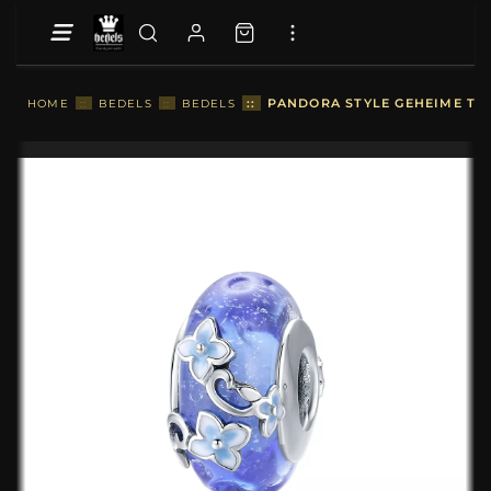
::
PANDORA STYLE GEHEIME TUI
HOME
::
BEDELS
::
BEDELS