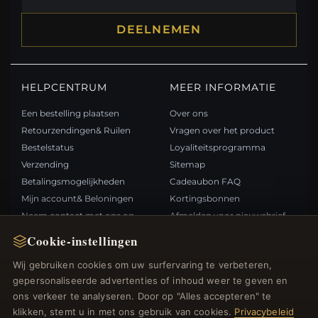
DEELNEMEN
HELPCENTRUM
MEER INFORMATIE
Een bestelling plaatsen
Over ons
Retourzendingen& Ruilen
Vragen over het product
Bestelstatus
Loyaliteitsprogramma
Verzending
Sitemap
Betalingsmogelijkheden
Cadeaubon FAQ
Mijn account& Beloningen
Kortingsbonnen
Neem contact met ons op
Afmelden voor nieuwsbrief
Cookie-instellingen
SNELLE LINKS
VOLG ONS
Wij gebruiken cookies om uw surfervaring te verbeteren,
gepersonaliseerde advertenties of inhoud weer te geven en
Nieuwe producten
ons verkeer te analyseren. Door op "Alles accepteren" te
Specials
BETAALMETHODEN
klikken, stemt u in met ons gebruik van cookies.
Privacybeleid
Blog