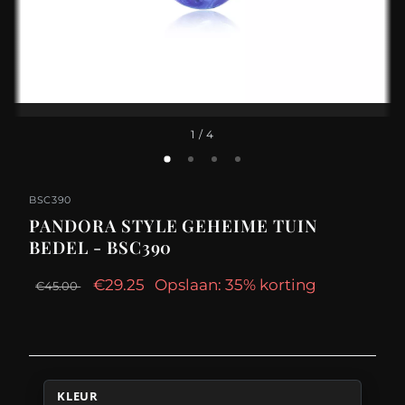
1
/ 4
BSC390
PANDORA STYLE GEHEIME TUIN
BEDEL - BSC390
€29.25
Opslaan: 35% korting
€45.00
KLEUR