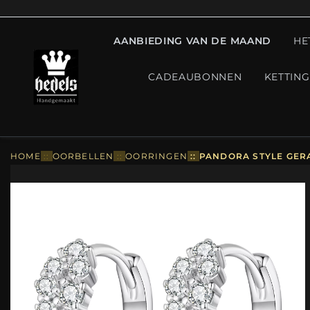
AANBIEDING VAN DE MAAND
HE
CADEAUBONNEN
KETTIN
HOME
::
OORBELLEN
::
OORRINGEN
::
PANDORA STYLE GER