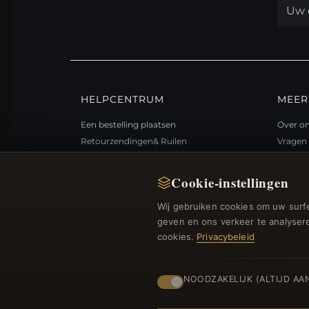
HELPCENTRUM
MEER
Een bestelling plaatsen
Over o
Retourzendingen& Ruilen
Vragen 
Bestelstatus
Loyali
Verzending
Sitema
Cookie-instellingen
Betalingsmogelijkheden
Cadea
Wij gebruiken cookies om uw surfe
Mijn account& Beloningen
Kortin
geven en ons verkeer te analysere
Neem contact met ons op
Afmelde
cookies.
Privacybeleid
NOODZAKELIJK (ALTIJD AA