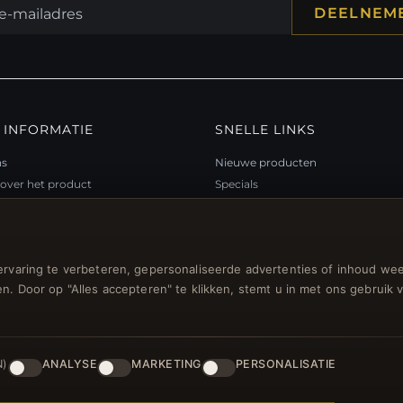
DEELNEM
 INFORMATIE
SNELLE LINKS
ns
Nieuwe producten
over het product
Specials
teitsprogramma
Blog
p
Beoordelingen
ubon FAQ
Inloggen
rvaring te verbeteren, gepersonaliseerde advertenties of inhoud wee
gsbonnen
n. Door op "Alles accepteren" te klikken, stemt u in met ons gebruik 
n voor nieuwsbrief
N)
ANALYSE
MARKETING
PERSONALISATIE