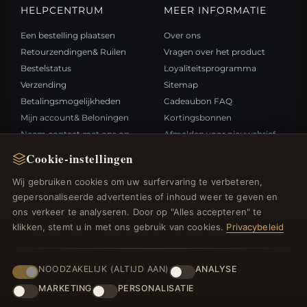
HELPCENTRUM
MEER INFORMATIE
Een bestelling plaatsen
Over ons
Retourzendingen& Ruilen
Vragen over het product
Bestelstatus
Loyaliteitsprogramma
Verzending
Sitemap
Betalingsmogelijkheden
Cadeaubon FAQ
Mijn account& Beloningen
Kortingsbonnen
Neem contact met ons op
Afmelden voor nieuwsbrief
Cookie-instellingen
SNELLE LINKS
VOLG ONS
Wij gebruiken cookies om uw surfervaring te verbeteren,
gepersonaliseerde advertenties of inhoud weer te geven en
Nieuwe producten
ons verkeer te analyseren. Door op "Alles accepteren" te
Specials
BETAALMETHODEN
klikken, stemt u in met ons gebruik van cookies.
Privacybeleid
Blog
Beoordelingen
Inloggen
NOODZAKELIJK (ALTIJD AAN)
ANALYSE
MARKETING
PERSONALISATIE