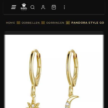
::
PANDORA STYLE GOUD
HOME
::
OORBELLEN
::
OORRINGEN